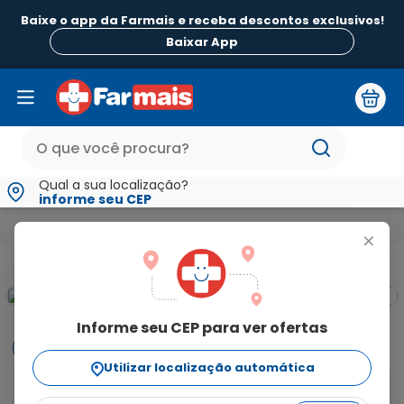
Baixe o app da Farmais e receba descontos exclusivos!
Baixar App
Qual a sua localização?
informe seu CEP
Medicamentos e Saúde
Medicamentos de A a Z
Succinato
+
Informe seu CEP para ver ofertas
Informações
Utilizar localização automática
Para que serve o Succinato Desvenlafaxina? Desve 