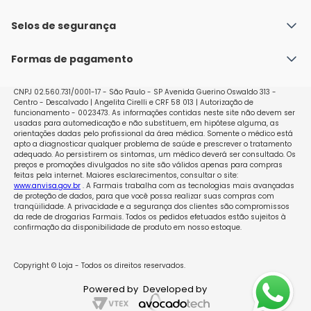
Medicamento genérico - lei n. º 9. 787/99.
Fale conosco
Política de Envio
Selos de segurança
Nossas lojas
Política de Privacidade e Segurança
Seja um franqueado
Formas de pagamento
Políticas de Trocas e Devoluções
Perguntas Frequentes - Faq
CNPJ 02.560.731/0001-17 - São Paulo - SP Avenida Guerino Oswaldo 313 -
Centro - Descalvado | Angelita Cirelli e CRF 58 013 | Autorização de
funcionamento - 0023473. As informações contidas neste site não devem ser
usadas para automedicação e não substituem, em hipótese alguma, as
orientações dadas pelo profissional da área médica. Somente o médico está
apto a diagnosticar qualquer problema de saúde e prescrever o tratamento
adequado. Ao persistirem os sintomas, um médico deverá ser consultado. Os
preços e promoções divulgados no site são válidos apenas para compras
feitas pela internet. Maiores esclarecimentos, consultar o site:
www.anvisa.gov.br
. A Farmais trabalha com as tecnologias mais avançadas
de proteção de dados, para que você possa realizar suas compras com
tranqüilidade. A privacidade e a segurança dos clientes são compromissos
da rede de drogarias Farmais. Todos os pedidos efetuados estão sujeitos à
confirmação da disponibilidade de produto em nosso estoque.
Copyright © Loja - Todos os direitos reservados.
Powered by
Developed by