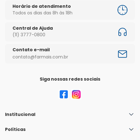
Horário de atendimento
Todos os dias das 8h às 18h
Central de Ajuda
(11) 3777-0800
Contato e-mail
contato@farmais.com.br
Siga nossas redes sociais
Institucional
Quem Somos
Políticas
Fale conosco