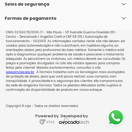
Política de Envio
Selos de segurança
Nossas lojas
Política de Privacidade e Segurança
Seja um franqueado
Formas de pagamento
Políticas de Trocas e Devoluções
Perguntas Frequentes - Faq
CNPJ 02.560.731/0001-17 - São Paulo - SP Avenida Guerino Oswaldo 313 -
Centro - Descalvado | Angelita Cirelli e CRF 58 013 | Autorização de
funcionamento - 0023473. As informações contidas neste site não devem ser
usadas para automedicação e não substituem, em hipótese alguma, as
orientações dadas pelo profissional da área médica. Somente o médico está
apto a diagnosticar qualquer problema de saúde e prescrever o tratamento
adequado. Ao persistirem os sintomas, um médico deverá ser consultado. Os
preços e promoções divulgados no site são válidos apenas para compras
feitas pela internet. Maiores esclarecimentos, consultar o site:
www.anvisa.gov.br
. A Farmais trabalha com as tecnologias mais avançadas
de proteção de dados, para que você possa realizar suas compras com
tranqüilidade. A privacidade e a segurança dos clientes são compromissos
da rede de drogarias Farmais. Todos os pedidos efetuados estão sujeitos à
confirmação da disponibilidade de produto em nosso estoque.
Copyright © Loja - Todos os direitos reservados.
Powered by
Developed by