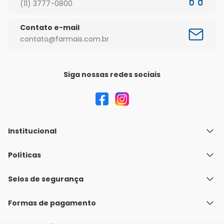
(11) 3777-0800
Contato e-mail
contato@farmais.com.br
Siga nossas redes sociais
Institucional
Quem Somos
Políticas
Fale conosco
Política de Envio
Selos de segurança
Nossas lojas
Política de Privacidade e Segurança
Seja um franqueado
Formas de pagamento
Políticas de Trocas e Devoluções
Perguntas Frequentes - Faq