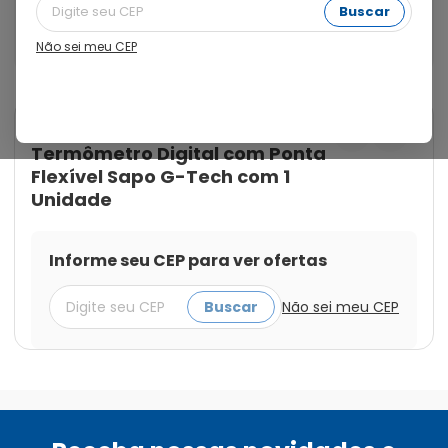
decorado em forma de sapinho, para distrair sua 
Buscar
criança enquanto você mamãe, cuida da saúde dela 
de maneira segura e eficiente.
Não sei meu CEP
Cod.:
7898301057518
G-Tech
Termômetro Digital com Ponta
Flexível Sapo G-Tech com 1
Unidade
Informe seu CEP para ver ofertas
Buscar
Não sei meu CEP