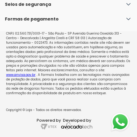
Política de Envio
Selos de segurança
Nossas lojas
Política de Privacidade e Segurança
Seja um franqueado
Formas de pagamento
Políticas de Trocas e Devoluções
Perguntas Frequentes - Faq
CNPJ 02.560.731/0001-17 - São Paulo - SP Avenida Guerino Oswaldo 313 -
Centro - Descalvado | Angelita Cirelli e CRF 58 013 | Autorização de
funcionamento - 0023473. As informações contidas neste site não devem ser
usadas para automedicação e não substituem, em hipótese alguma, as
orientações dadas pelo profissional da área médica. Somente o médico está
apto a diagnosticar qualquer problema de saúde e prescrever o tratamento
adequado. Ao persistirem os sintomas, um médico deverá ser consultado. Os
preços e promoções divulgados no site são válidos apenas para compras
feitas pela internet. Maiores esclarecimentos, consultar o site:
www.anvisa.gov.br
. A Farmais trabalha com as tecnologias mais avançadas
de proteção de dados, para que você possa realizar suas compras com
tranqüilidade. A privacidade e a segurança dos clientes são compromissos
da rede de drogarias Farmais. Todos os pedidos efetuados estão sujeitos à
confirmação da disponibilidade de produto em nosso estoque.
Copyright © Loja - Todos os direitos reservados.
Powered by
Developed by