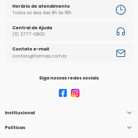
Horário de atendimento
Todos os dias das 8h às 18h
Central de Ajuda
(11) 3777-0800
Contato e-mail
contato@farmais.com.br
Siga nossas redes sociais
Institucional
Quem Somos
Políticas
Fale conosco