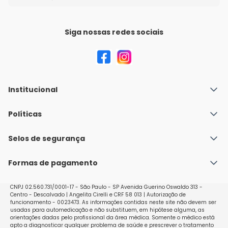
Siga nossas redes sociais
Institucional
Quem Somos
Políticas
Fale conosco
Política de Envio
Selos de segurança
Nossas lojas
Política de Privacidade e Segurança
Seja um franqueado
Formas de pagamento
Políticas de Trocas e Devoluções
Perguntas Frequentes - Faq
CNPJ 02.560.731/0001-17 - São Paulo - SP Avenida Guerino Oswaldo 313 -
Centro - Descalvado | Angelita Cirelli e CRF 58 013 | Autorização de
funcionamento - 0023473. As informações contidas neste site não devem ser
usadas para automedicação e não substituem, em hipótese alguma, as
orientações dadas pelo profissional da área médica. Somente o médico está
apto a diagnosticar qualquer problema de saúde e prescrever o tratamento