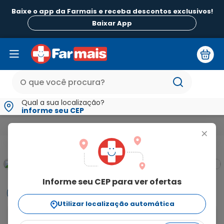
Baixe o app da Farmais e receba descontos exclusivos!
Baixar App
Qual a sua localização?
informe seu CEP
Medicamentos e Saúde
Monitores Aparelhos para Saúde e Teste
+
Informe seu CEP para ver ofertas
Informações
Utilizar localização automática
Teste de Gravidez Confira Pratic 1 Unidade