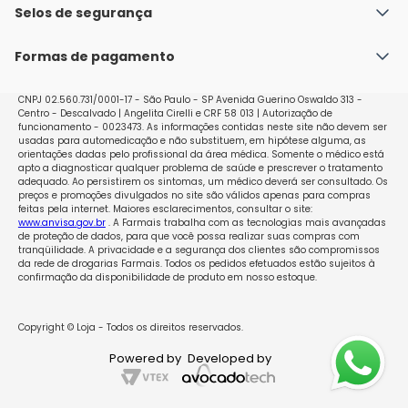
Política de Envio
Selos de segurança
Nossas lojas
Política de Privacidade e Segurança
Seja um franqueado
Formas de pagamento
Políticas de Trocas e Devoluções
Perguntas Frequentes - Faq
CNPJ 02.560.731/0001-17 - São Paulo - SP Avenida Guerino Oswaldo 313 -
Centro - Descalvado | Angelita Cirelli e CRF 58 013 | Autorização de
funcionamento - 0023473. As informações contidas neste site não devem ser
usadas para automedicação e não substituem, em hipótese alguma, as
orientações dadas pelo profissional da área médica. Somente o médico está
apto a diagnosticar qualquer problema de saúde e prescrever o tratamento
adequado. Ao persistirem os sintomas, um médico deverá ser consultado. Os
preços e promoções divulgados no site são válidos apenas para compras
feitas pela internet. Maiores esclarecimentos, consultar o site:
www.anvisa.gov.br
. A Farmais trabalha com as tecnologias mais avançadas
de proteção de dados, para que você possa realizar suas compras com
tranqüilidade. A privacidade e a segurança dos clientes são compromissos
da rede de drogarias Farmais. Todos os pedidos efetuados estão sujeitos à
confirmação da disponibilidade de produto em nosso estoque.
Copyright © Loja - Todos os direitos reservados.
Powered by
Developed by