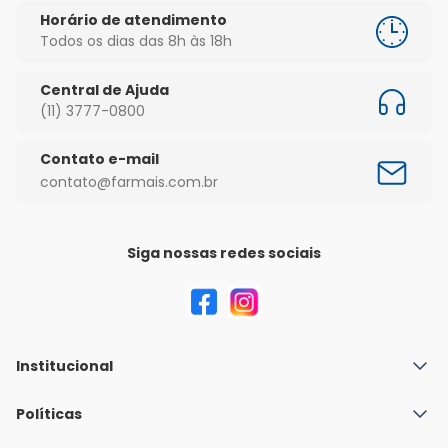
Horário de atendimento
Todos os dias das 8h às 18h
Central de Ajuda
(11) 3777-0800
Contato e-mail
contato@farmais.com.br
Siga nossas redes sociais
Institucional
Quem Somos
Políticas
Fale conosco