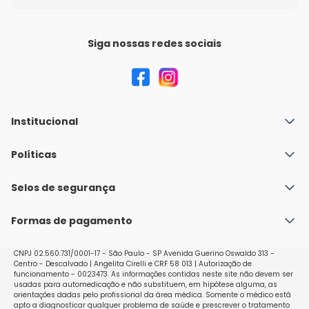
Siga nossas redes sociais
Institucional
Quem Somos
Políticas
Fale conosco
Política de Envio
Selos de segurança
Nossas lojas
Política de Privacidade e Segurança
Seja um franqueado
Formas de pagamento
Políticas de Trocas e Devoluções
Perguntas Frequentes - Faq
CNPJ 02.560.731/0001-17 - São Paulo - SP Avenida Guerino Oswaldo 313 -
Centro - Descalvado | Angelita Cirelli e CRF 58 013 | Autorização de
funcionamento - 0023473. As informações contidas neste site não devem ser
usadas para automedicação e não substituem, em hipótese alguma, as
orientações dadas pelo profissional da área médica. Somente o médico está
apto a diagnosticar qualquer problema de saúde e prescrever o tratamento