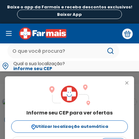
Baixe o app da Farmais e receba descontos exclusivos!
Baixar App
Qual a sua localização?
informe seu CEP
Medicamentos e Saúde
Monitores Aparelhos para Saúde e Teste
+
Informe seu CEP para ver ofertas
Informações
Utilizar localização automática
Teste de Gravidez Semanas Confirme com 1 Unidade