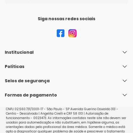
Siga nossas redes sociais
Institucional
Quem Somos
Políticas
Fale conosco
Política de Envio
Selos de segurança
Nossas lojas
Política de Privacidade e Segurança
Seja um franqueado
Formas de pagamento
Políticas de Trocas e Devoluções
Perguntas Frequentes - Faq
CNPJ 02.560.731/0001-17 - São Paulo - SP Avenida Guerino Oswaldo 313 -
Centro - Descalvado | Angelita Cirelli e CRF 58 013 | Autorização de
funcionamento - 0023473. As informações contidas neste site não devem ser
usadas para automedicação e não substituem, em hipótese alguma, as
orientações dadas pelo profissional da área médica. Somente o médico está
apto a diagnosticar qualquer problema de saúde e prescrever o tratamento