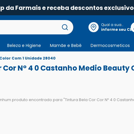
pp da Farmais e receba descontos exclusivo
Qual a sua
localização?
informe seu CE
Beleza e Higiene
Mamãe e Bebê
Dermocosmeticos
 Color Com 1 Unidade 28040
r Cor Nº 4 0 Castanho Medio Beauty
nhum produto encontrado para "
Tintura Bela Cor Cor Nº 4 0 Casta