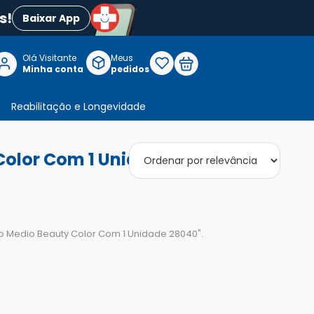
s!
Baixar App
Olá Visitante

Meus
P
Minha conta
pedidos
Reabilitação e Longevidade
 Color Com 1 Unidade 28040"
nho Medio Beauty Color Com 1 Unidade 28040
".