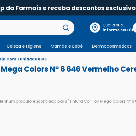
pp da Farmais e receba descontos exclusivo
Qual a sua
localização?
informe seu CE
Beleza e Higiene
Mamãe e Bebê
Dermocosmeticos
eja Com 1 Unidade 8916
n Mega Colors Nº 6 646 Vermelho Cer
Nenhum produto encontrado para "
Tintura Cor Ton Mega Colors Nº 