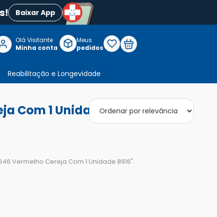
s!
Baixar App
Olá Visitante

Meus
P
Minha conta
pedidos
Reabilitação e Longevidade
eja Com 1 Unidade 8916"
6 646 Vermelho Cereja Com 1 Unidade 8916
".