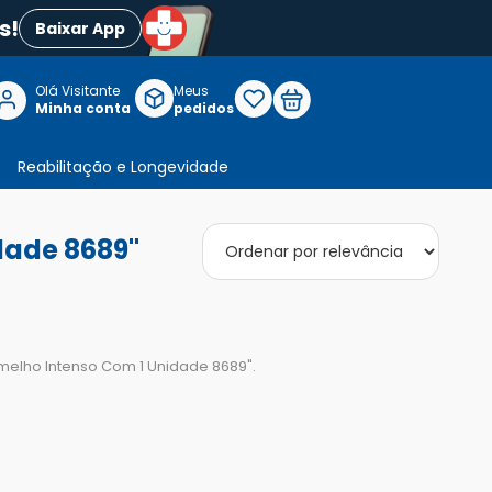
s!
Baixar App
Olá Visitante

Meus
P
Minha conta
pedidos
Reabilitação e Longevidade
dade 8689"
ermelho Intenso Com 1 Unidade 8689
".