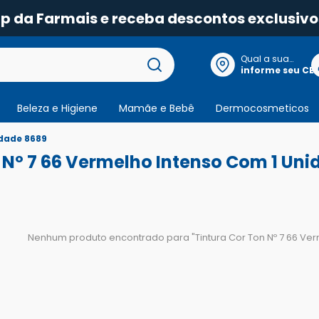
pp da Farmais e receba descontos exclusivo
Qual a sua
localização?
informe seu CE
Beleza e Higiene
Mamãe e Bebê
Dermocosmeticos
idade 8689
 Nº 7 66 Vermelho Intenso Com 1 Uni
Nenhum produto encontrado para "
Tintura Cor Ton Nº 7 66 V