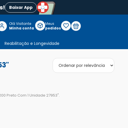
s!
Baixar App
Olá Visitante

Meus
P
Minha conta
pedidos
Reabilitação e Longevidade
53"
 200 Preto Com 1 Unidade 27953
".