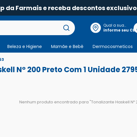
pp da Farmais e receba descontos exclusivo
Qual a sua
localização?
informe seu CE
Beleza e Higiene
Mamãe e Bebê
Dermocosmeticos
53
kell Nº 200 Preto Com 1 Unidade 279
Nenhum produto encontrado para "
Tonalizante Haskell Nº