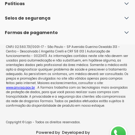
Quem Somos
Políticas
Fale conosco
Política de Envio
Selos de segurança
Nossas lojas
Política de Privacidade e Segurança
Seja um franqueado
Formas de pagamento
Políticas de Trocas e Devoluções
Perguntas Frequentes - Faq
CNPJ 02.560.731/0001-17 - São Paulo - SP Avenida Guerino Oswaldo 313 -
Centro - Descalvado | Angelita Cirelli e CRF 58 013 | Autorização de
funcionamento - 0023473. As informações contidas neste site não devem ser
usadas para automedicação e não substituem, em hipótese alguma, as
orientações dadas pelo profissional da área médica. Somente o médico está
apto a diagnosticar qualquer problema de saúde e prescrever o tratamento
adequado. Ao persistirem os sintomas, um médico deverá ser consultado. Os
preços e promoções divulgados no site são válidos apenas para compras
feitas pela internet. Maiores esclarecimentos, consultar o site:
www.anvisa.gov.br
. A Farmais trabalha com as tecnologias mais avançadas
de proteção de dados, para que você possa realizar suas compras com
tranqüilidade. A privacidade e a segurança dos clientes são compromissos
da rede de drogarias Farmais. Todos os pedidos efetuados estão sujeitos à
confirmação da disponibilidade de produto em nosso estoque.
Copyright © Loja - Todos os direitos reservados.
Powered by
Developed by