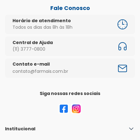
crianças abaixo de 11 kg ou 2 anos, consulte seu 
Fale Conosco
médico Siga corretamente o modo de usar. Em caso 
de dúvidas sobre este medicamento, procure 
Horário de atendimento
orientação do farmacêutico. Não desaparecendo os 
Todos os dias das 8h às 18h
sintomas, procure orientação médica ou de seu 
cirurgião-dentista.
Central de Ajuda
(11) 3777-0800
Contato e-mail
contato@farmais.com.br
Siga nossas redes sociais
Institucional