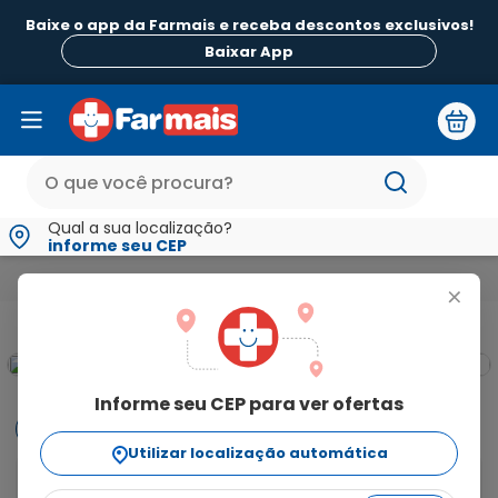
Baixe o app da Farmais e receba descontos exclusivos!
Baixar App
Qual a sua localização?
informe seu CEP
Medicamentos e Saúde
Dor e Febre e Inflamação
Febre
+
Informe seu CEP para ver ofertas
Informações
Utilizar localização automática
Para que serve o Tylenol Múltiplas Dores? Este 