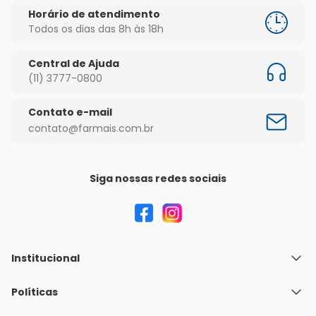
Horário de atendimento
Todos os dias das 8h às 18h
Central de Ajuda
(11) 3777-0800
Contato e-mail
contato@farmais.com.br
Siga nossas redes sociais
Institucional
Quem Somos
Políticas
Fale conosco