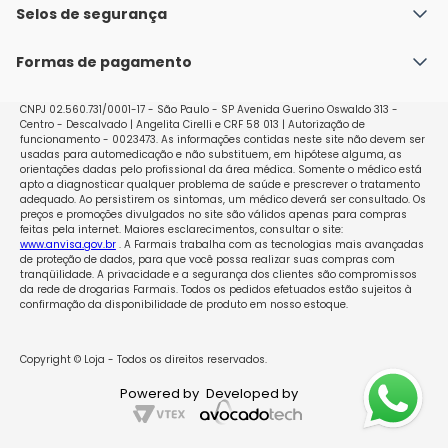
Política de Envio
Selos de segurança
Nossas lojas
Política de Privacidade e Segurança
Seja um franqueado
Formas de pagamento
Políticas de Trocas e Devoluções
Perguntas Frequentes - Faq
CNPJ 02.560.731/0001-17 - São Paulo - SP Avenida Guerino Oswaldo 313 -
Centro - Descalvado | Angelita Cirelli e CRF 58 013 | Autorização de
funcionamento - 0023473. As informações contidas neste site não devem ser
usadas para automedicação e não substituem, em hipótese alguma, as
orientações dadas pelo profissional da área médica. Somente o médico está
apto a diagnosticar qualquer problema de saúde e prescrever o tratamento
adequado. Ao persistirem os sintomas, um médico deverá ser consultado. Os
preços e promoções divulgados no site são válidos apenas para compras
feitas pela internet. Maiores esclarecimentos, consultar o site:
www.anvisa.gov.br
. A Farmais trabalha com as tecnologias mais avançadas
de proteção de dados, para que você possa realizar suas compras com
tranqüilidade. A privacidade e a segurança dos clientes são compromissos
da rede de drogarias Farmais. Todos os pedidos efetuados estão sujeitos à
confirmação da disponibilidade de produto em nosso estoque.
Copyright © Loja - Todos os direitos reservados.
Powered by
Developed by