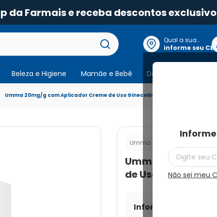
pp da Farmais e receba descontos exclusivo
Qual a sua
localização?
informe seu CE
Beleza e Higiene
Mamãe e Bebê
Dermocosmeticos
Umma 20mg/g com Aplicador Creme de Uso Ginecológico Bisnaga 6,5g
Informe
Cod.:
789732271143
Umma
Umma 20mg/g com
de Uso Ginecológi
Não sei meu 
Informe seu CEP par