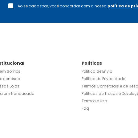
Ao se cadastrar, você concordar com a nossa
política de pr
stitucional
Políticas
em Somos
Política de Envio
le conosco
Política de Privacidade
ssas Lojas
Termos Comerciais e de Res
ja um franqueado
Políticas de Trocas e Devoluç
Termos e Uso
Faq