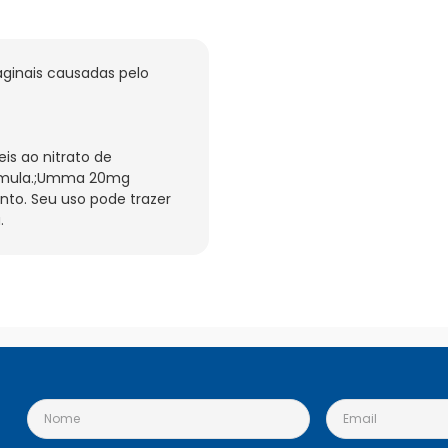
inais causadas pelo 
s ao nitrato de 
rmula.;Umma 20mg 
o. Seu uso pode trazer 
.