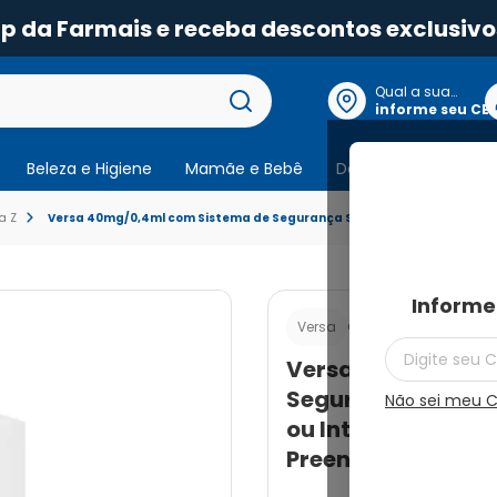
pp da Farmais e receba descontos exclusivo
Qual a sua
localização?
informe seu CE
Beleza e Higiene
Mamãe e Bebê
Dermocosmeticos
a Z
Versa 40mg/0,4ml com Sistema de Segurança Solução de Uso Subcutân
Informe
Cod.:
7891317118228
Versa
Versa 40mg/0,4ml
Segurança Soluçã
Não sei meu 
ou Intravenoso co
Preenchidas com 