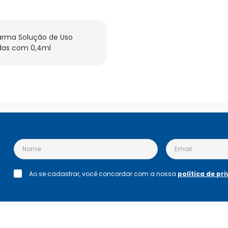
rma Solução de Uso 
das com 0,4ml
Ao se cadastrar, você concordar com a nossa
política de pr