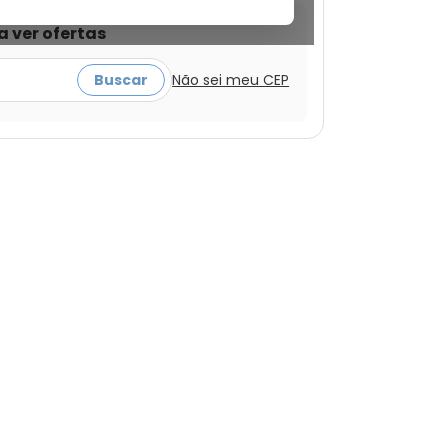
a ver ofertas
Buscar
Não sei meu CEP