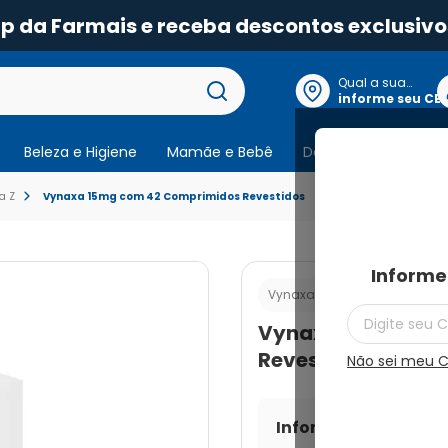
pp da Farmais e receba descontos exclusivo
Qual a sua
localização?
informe seu CE
Beleza e Higiene
Mamãe e Bebê
Dermocosmeticos
a Z
Vynaxa 15mg com 42 Comprimidos Revestidos
Informe
Cod.:
789491651580
Vynaxa
Vynaxa 15mg com
Revestidos
Não sei meu 
Informe seu CEP par