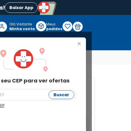
s!
Baixar App
Olá Visitante

Meus
P
Minha conta
pedidos
+
Reabilitação e Longevidade
 seu CEP para ver ofertas
1
Buscar
 42 Comprimidos
CEP
a ver ofertas