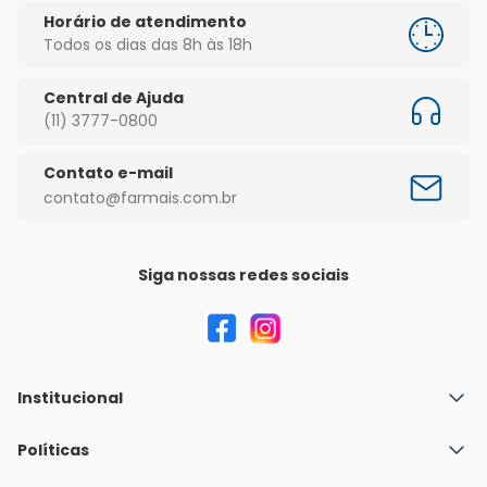
Horário de atendimento
Todos os dias das 8h às 18h
Central de Ajuda
(11) 3777-0800
Contato e-mail
contato@farmais.com.br
Siga nossas redes sociais
Institucional
Quem Somos
Políticas
Fale conosco