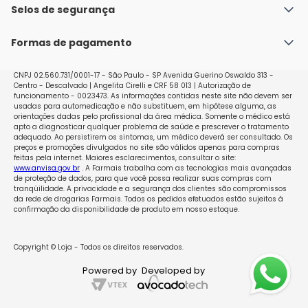
Política de Envio
Selos de segurança
Nossas lojas
Política de Privacidade e Segurança
Seja um franqueado
Formas de pagamento
Políticas de Trocas e Devoluções
Perguntas Frequentes - Faq
CNPJ 02.560.731/0001-17 - São Paulo - SP Avenida Guerino Oswaldo 313 -
Centro - Descalvado | Angelita Cirelli e CRF 58 013 | Autorização de
funcionamento - 0023473. As informações contidas neste site não devem ser
usadas para automedicação e não substituem, em hipótese alguma, as
orientações dadas pelo profissional da área médica. Somente o médico está
apto a diagnosticar qualquer problema de saúde e prescrever o tratamento
adequado. Ao persistirem os sintomas, um médico deverá ser consultado. Os
preços e promoções divulgados no site são válidos apenas para compras
feitas pela internet. Maiores esclarecimentos, consultar o site:
www.anvisa.gov.br
. A Farmais trabalha com as tecnologias mais avançadas
de proteção de dados, para que você possa realizar suas compras com
tranqüilidade. A privacidade e a segurança dos clientes são compromissos
da rede de drogarias Farmais. Todos os pedidos efetuados estão sujeitos à
confirmação da disponibilidade de produto em nosso estoque.
Copyright © Loja - Todos os direitos reservados.
Powered by
Developed by