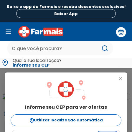
Baixe o app da Farmais e receba descontos exclusivos!
Baixar App
Qual a sua localização?
informe seu CEP
Medicamentos e Saúde
Estômago Fígado e Intestino
Xanti
+
Informe seu CEP para ver ofertas
Informações
Utilizar localização automática
O que é e para que serve o Xantinon After? Uma 