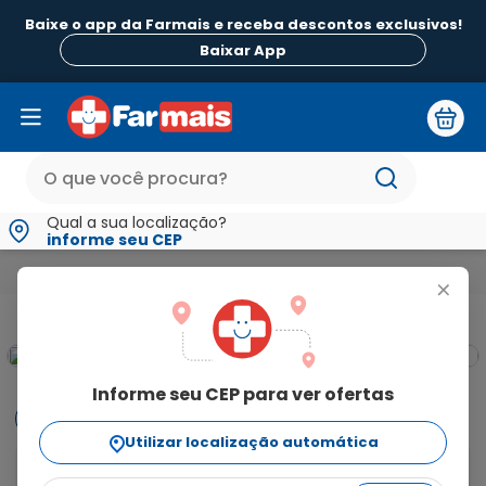
Baixe o app da Farmais e receba descontos exclusivos!
Baixar App
Qual a sua localização?
informe seu CEP
Fitness e Vida Saudável
Suplementos Esportivos
100% Pur
+
Informe seu CEP para ver ofertas
Informações
Utilizar localização automática
O Pó 100% Pure Whey Iogurte com Sabor Morango 