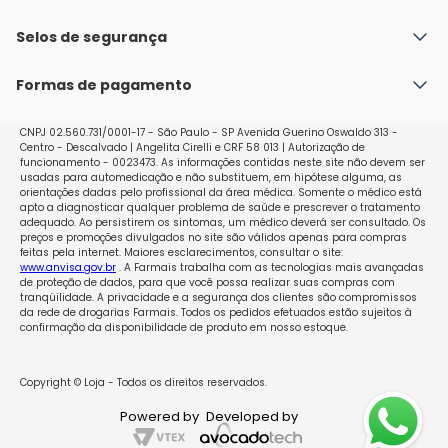
Fale conosco
Política de Envio
Selos de segurança
Nossas lojas
Política de Privacidade e Segurança
Seja um franqueado
Formas de pagamento
Políticas de Trocas e Devoluções
Perguntas Frequentes - Faq
CNPJ 02.560.731/0001-17 - São Paulo - SP Avenida Guerino Oswaldo 313 -
Centro - Descalvado | Angelita Cirelli e CRF 58 013 | Autorização de
funcionamento - 0023473. As informações contidas neste site não devem ser
usadas para automedicação e não substituem, em hipótese alguma, as
orientações dadas pelo profissional da área médica. Somente o médico está
apto a diagnosticar qualquer problema de saúde e prescrever o tratamento
adequado. Ao persistirem os sintomas, um médico deverá ser consultado. Os
preços e promoções divulgados no site são válidos apenas para compras
feitas pela internet. Maiores esclarecimentos, consultar o site:
www.anvisa.gov.br
. A Farmais trabalha com as tecnologias mais avançadas
de proteção de dados, para que você possa realizar suas compras com
tranqüilidade. A privacidade e a segurança dos clientes são compromissos
da rede de drogarias Farmais. Todos os pedidos efetuados estão sujeitos à
confirmação da disponibilidade de produto em nosso estoque.
Copyright © Loja - Todos os direitos reservados.
Powered by
Developed by