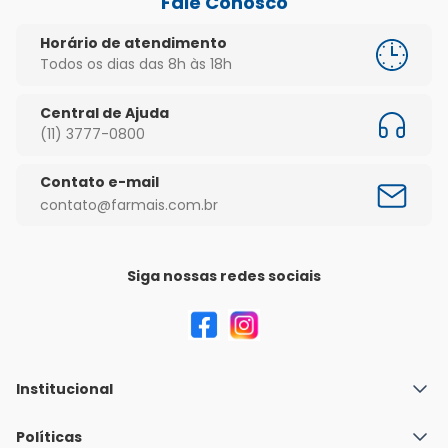
Fale Conosco
Horário de atendimento
Todos os dias das 8h às 18h
Central de Ajuda
(11) 3777-0800
Contato e-mail
contato@farmais.com.br
Siga nossas redes sociais
Institucional
Quem Somos
Políticas