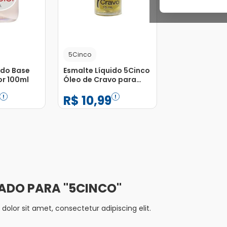
5Cinco
ido Base
Esmalte Líquido 5Cinco
or 100ml
Óleo de Cravo para
Unhas 15ml
R$
10
,
99
−
+
1
Adicionar
Adicionar
5CINCO
olor sit amet, consectetur adipiscing elit.