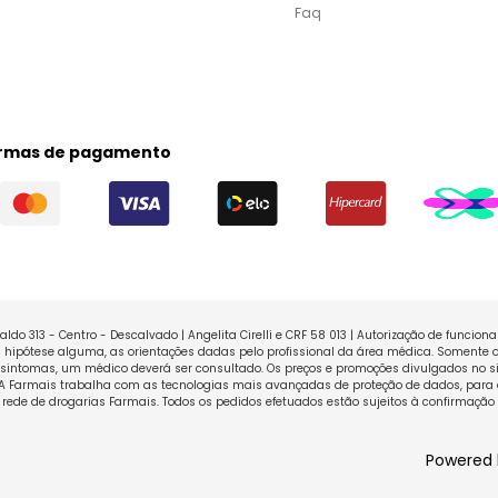
Faq
rmas de pagamento
ldo 313 - Centro - Descalvado | Angelita Cirelli e CRF 58 013 | Autorização de funcio
ipótese alguma, as orientações dadas pelo profissional da área médica. Somente o
sintomas, um médico deverá ser consultado. Os preços e promoções divulgados no sit
 A Farmais trabalha com as tecnologias mais avançadas de proteção de dados, para 
rede de drogarias Farmais. Todos os pedidos efetuados estão sujeitos à confirmação
Powered 