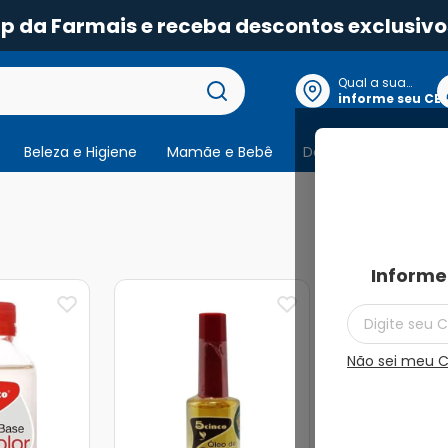
pp da Farmais e receba descontos exclusivo
Qual a sua
localização?
informe seu CE
Beleza e Higiene
Mamãe e Bebê
Dermocosmeticos
2
produtos
Informe
Não sei meu 