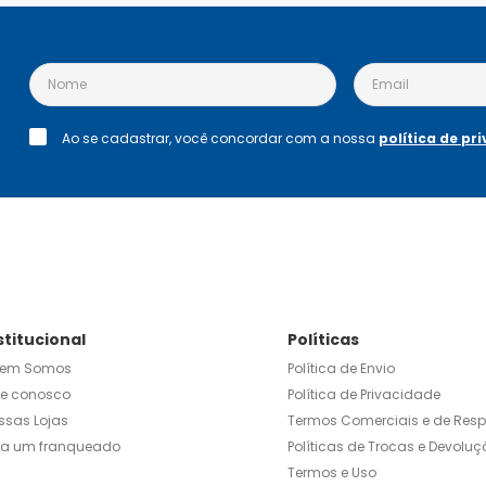
Ao se cadastrar, você concordar com a nossa
política de pr
stitucional
Políticas
em Somos
Política de Envio
le conosco
Política de Privacidade
ssas Lojas
Termos Comerciais e de Res
ja um franqueado
Políticas de Trocas e Devoluç
Termos e Uso