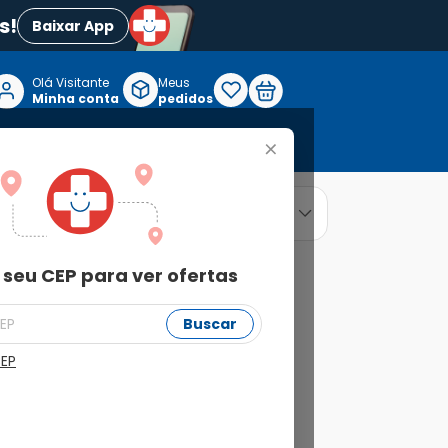
s!
Baixar App
Olá Visitante

Meus
P
Minha conta
pedidos
+
Reabilitação e Longevidade
relevância
ordenar por
 seu CEP para ver ofertas
Buscar
CEP