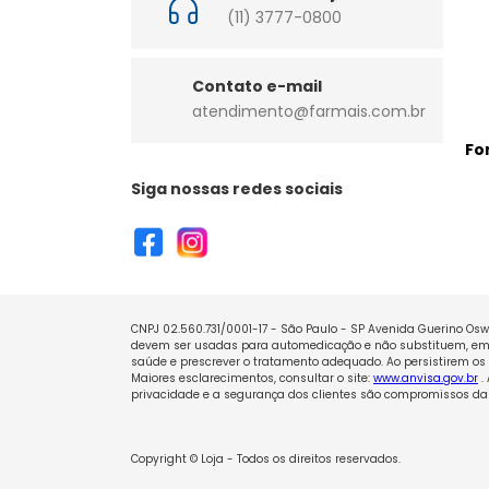
(11) 3777-0800
Contato e-mail
atendimento@farmais.com.br
Fo
Siga nossas redes sociais
CNPJ 02.560.731/0001-17 - São Paulo - SP Avenida Guerino Oswa
devem ser usadas para automedicação e não substituem, em h
saúde e prescrever o tratamento adequado. Ao persistirem os 
Maiores esclarecimentos, consultar o site:
www.anvisa.gov.br
.
privacidade e a segurança dos clientes são compromissos da 
Copyright © Loja - Todos os direitos reservados.