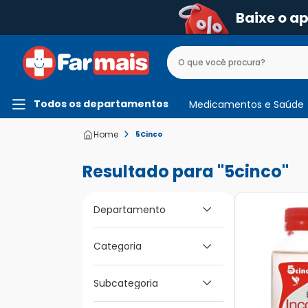
Baixe o a
Todos os departamentos
Medicamentos e Saúde
5Cinco
5cinco
Departamento
Categoria
Beleza e Higiene
Cuidado dos Pés e
Subcategoria
Mãos
Esmaltes