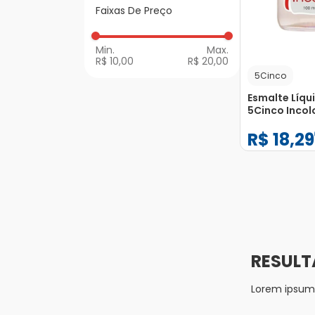
Faixas De Preço
Fortalecedores e
Removedores
R$ 10,00
R$ 20,00
5Cinco
Esmalte Líqu
5Cinco Incol
R$
18
,
29
−
+
1
Lorem ipsum d