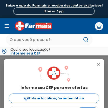
Baixe o app da Farmais e receba descontos exclusivos!
Baixar App
Qual a sua localização?
informe seu CEP
5Cinco Cosméticos E Saneantes
+
5cinco
cosméticos e saneantes
Informe seu CEP para ver ofertas
1
produto
Utilizar localização automática
Ordenar Por
relevância