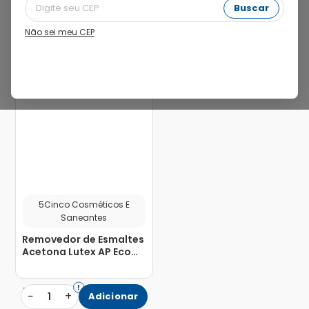
Buscar
Não sei meu CEP
5Cinco Cosméticos E
Saneantes
Removedor de Esmaltes
Acetona Lutex AP Eco
100ml
R$
8
,
50
−
+
1
Adicionar