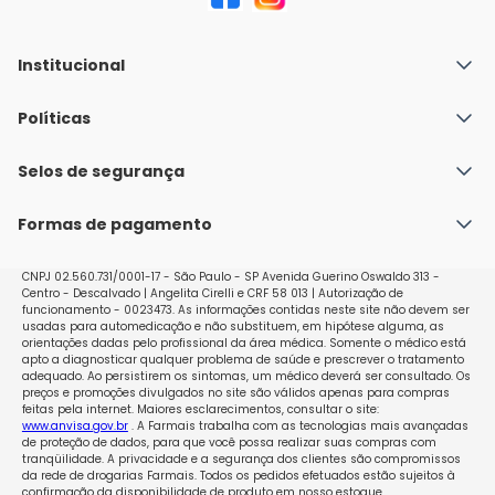
Institucional
Quem Somos
Políticas
Fale conosco
Política de Envio
Selos de segurança
Nossas lojas
Política de Privacidade e Segurança
Seja um franqueado
Formas de pagamento
Políticas de Trocas e Devoluções
Perguntas Frequentes - Faq
CNPJ 02.560.731/0001-17 - São Paulo - SP Avenida Guerino Oswaldo 313 -
Centro - Descalvado | Angelita Cirelli e CRF 58 013 | Autorização de
funcionamento - 0023473. As informações contidas neste site não devem ser
usadas para automedicação e não substituem, em hipótese alguma, as
orientações dadas pelo profissional da área médica. Somente o médico está
apto a diagnosticar qualquer problema de saúde e prescrever o tratamento
adequado. Ao persistirem os sintomas, um médico deverá ser consultado. Os
preços e promoções divulgados no site são válidos apenas para compras
feitas pela internet. Maiores esclarecimentos, consultar o site:
www.anvisa.gov.br
. A Farmais trabalha com as tecnologias mais avançadas
de proteção de dados, para que você possa realizar suas compras com
tranqüilidade. A privacidade e a segurança dos clientes são compromissos
da rede de drogarias Farmais. Todos os pedidos efetuados estão sujeitos à
confirmação da disponibilidade de produto em nosso estoque.