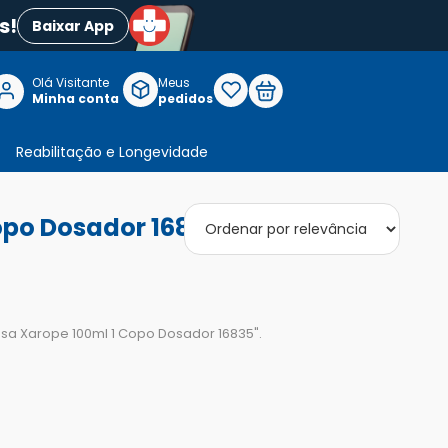
s!
Baixar App
Olá Visitante

Meus
P
Minha conta
pedidos
Reabilitação e Longevidade
opo Dosador 16835"
esa Xarope 100ml 1 Copo Dosador 16835
".