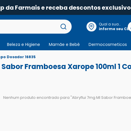
pp da Farmais e receba descontos exclusivo
Qual a sua
localização?
informe seu CE
Beleza e Higiene
Mamãe e Bebê
Dermocosmeticos
opo Dosador 16835
l Sabor Framboesa Xarope 100ml 1 C
Nenhum produto encontrado para "
Abryflui 7mg Ml Sabor Frambo