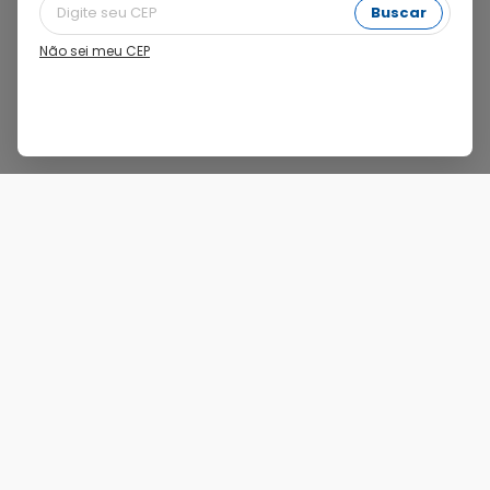
Nenhum produto encontrado para "
D
".
Buscar
Não sei meu CEP