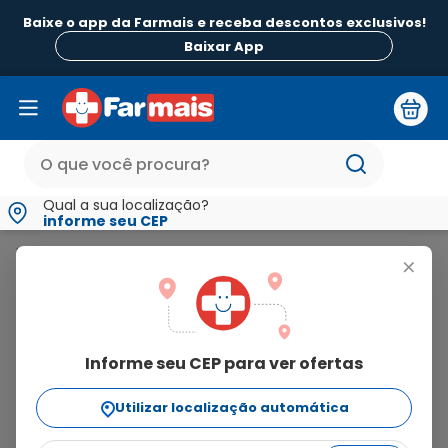
Baixe o app da Farmais e receba descontos exclusivos!
Baixar App
Qual a sua localização?
informe seu CEP
Home
>
D
+
Resultado para "D"
Filtros
Informe seu CEP para ver ofertas
Utilizar localização automática