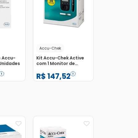
Accu-Chek
s Accu-
Kit Accu-Chek Active
Unidades
com 1 Monitor de
Glicemia Completo +
R$
147
,
52
50 Tiras
−
+
1
Adicionar
Adicionar