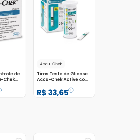
Accu-Chek
ntrole de
Tiras Teste de Glicose
u-Chek
Accu-Chek Active com
 Unidades
10 Unidades
R$
33
,
65
−
+
1
Adicionar
Adicionar