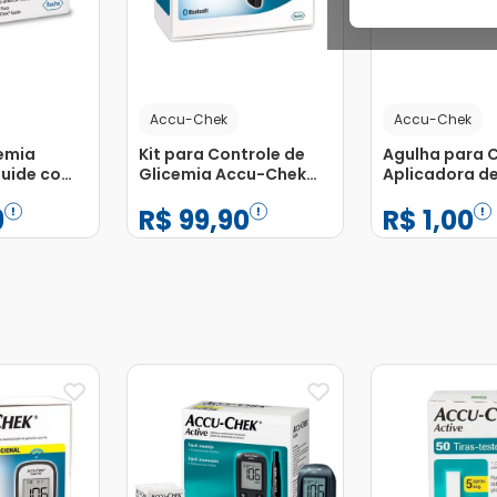
Accu-Chek
Accu-Chek
cemia
Kit para Controle de
Agulha para 
uide com
Glicemia Accu-Chek
Aplicadora de
Guide Me com 1
Accu Fine 32
9
R$
99
,
90
R$
1
,
00
Monitor + 10 Tiras
Chek 4mm co
Unidades
−
+
−
+
1
1
Adicionar
Adicionar