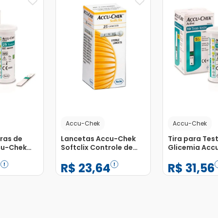
Accu-Chek
Accu-Chek
ras de
Lancetas Accu-Chek
Tira para Tes
cu-Chek
Softclix Controle de
Glicemia Acc
5
Glicose com 25
Active Caixa 
7
R$
23
,
64
R$
31
,
56
Lancetas
Unidades
−
+
−
+
1
1
Adicionar
Adicionar