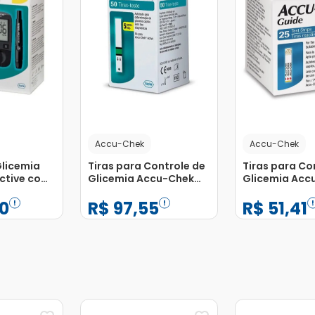
Accu-Chek
Accu-Chek
Glicemia
Tiras para Controle de
Tiras para Co
ctive com
Glicemia Accu-Chek
Glicemia Acc
Active com 50
Guide com 25
0
R$
97
,
55
R$
51
,
41
Unidades
−
+
−
+
1
1
Adicionar
Adicionar