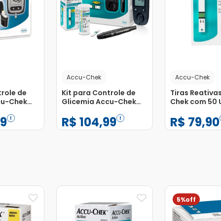
Accu-Chek
Accu-Chek
trole de
Kit para Controle de
Tiras Reativa
cu-Chek
Glicemia Accu-Chek
Chek com 50 
m 1
Active com 1 Monitor +
9
R$
104
,
99
R$
79
,
90
Tiras
10 Tiras-Teste +
1Lancetador
−
+
−
+
1
1
Adicionar
Adicionar
5%