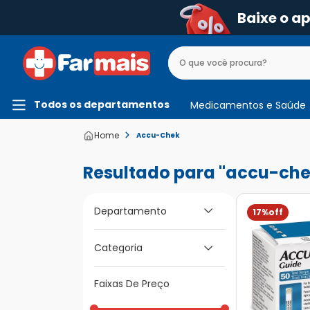
Baixe o a
Todos os departamentos
Medicamentos e Saúde
Accu-Chek
accu-che
Departamento
17%
Medicamentos e
Categoria
Saúde
Medicamentos de A
Faixas De Preço
a Z
Monitores Aparelhos