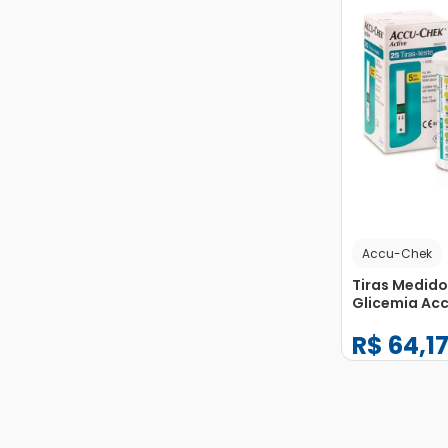
Accu-Chek
Tiras Medido
Glicemia Ac
Active com 2
R$
64
,
1
Unidades
−
+
1