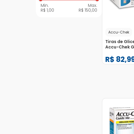
para Saúde e Testes
R$ 1,00
R$ 150,00
Accu-Chek
Tiras de Gli
Accu-Chek G
50 Unidades
R$
82
,
9
−
+
1