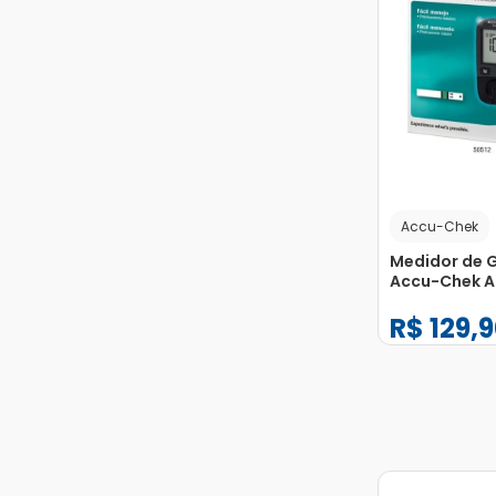
Accu-Chek
Medidor de 
Accu-Chek A
1 Unidade
R$
129
,
9
−
+
1