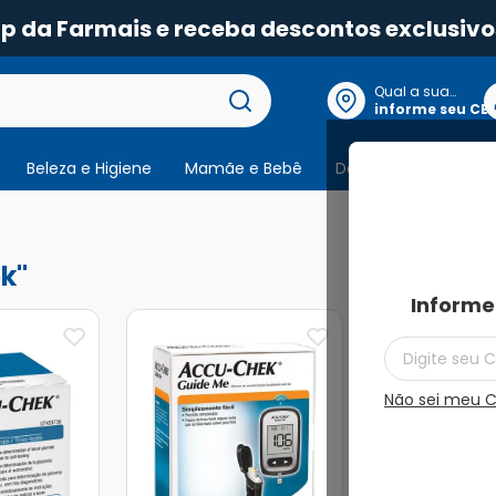
pp da Farmais e receba descontos exclusivo
Qual a sua
localização?
informe seu CE
Beleza e Higiene
Mamãe e Bebê
Dermocosmeticos
24
produtos
k
Informe
Não sei meu 