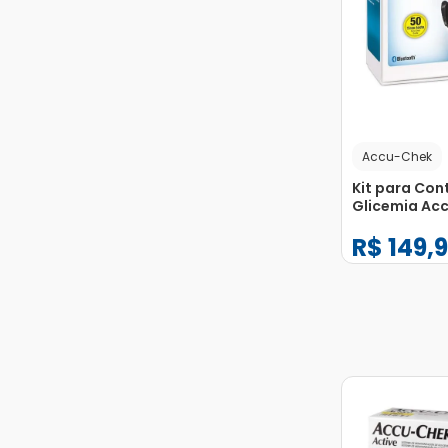
Accu-Chek
Kit para Con
Glicemia Ac
Guide Me co
R$
149
,
9
Monitor + 50 
−
+
1