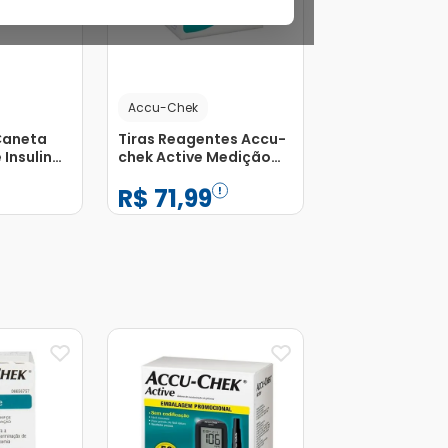
Accu-Chek
Caneta
Tiras Reagentes Accu-
 Insulina
chek Active Medição
G Accu-
De Glicose com 50
R$
71
,
99
m 100
Unidades
−
+
1
Adicionar
Adicionar