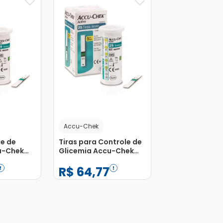
Accu-Chek
te de
Tiras para Controle de
u-Chek
Glicemia Accu-Chek
com 10
Active com 25
R$
64
,
77
Unidades
−
+
1
Adicionar
Adicionar