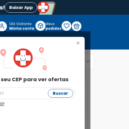
s!
Baixar App
Olá Visitante

Meus
P
Minha conta
pedidos
+
Reabilitação e Longevidade
relevância
ordenar por
 seu CEP para ver ofertas
Buscar
CEP