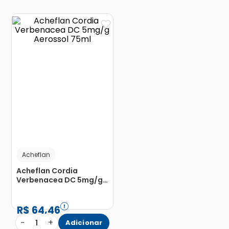
Acheflan
Acheflan Cordia
Verbenacea DC 5mg/g
Aerossol 75ml
R$
64
,
46
−
+
1
Adicionar