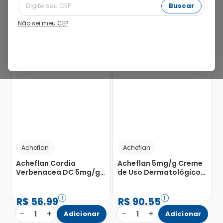
Buscar
Não sei meu CEP
21%
21%
Acheflan
Acheflan
Acheflan Cordia
Acheflan 5mg/g Creme
Verbenacea DC 5mg/g
de Uso Dermatológico
Creme 30g
Bisnaga 60g
R$
56
,
99
R$
90
,
55
−
+
−
+
1
Adicionar
1
Adicionar