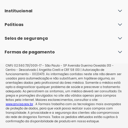
Institucional
Quem Somos
Políticas
Fale conosco
Política de Envio
Selos de segurança
Nossas lojas
Política de Privacidade e Segurança
Seja um franqueado
Formas de pagamento
Políticas de Trocas e Devoluções
Perguntas Frequentes - Faq
CNPJ 02.560.731/0001-17 - São Paulo - SP Avenida Guerino Oswaldo 313 -
Centro - Descalvado | Angelita Cirelli e CRF 58 013 | Autorização de
funcionamento - 0023473. As informações contidas neste site não devem ser
usadas para automedicação e não substituem, em hipótese alguma, as
orientações dadas pelo profissional da área médica. Somente o médico está
apto a diagnosticar qualquer problema de saúde e prescrever o tratamento
adequado. Ao persistirem os sintomas, um médico deverá ser consultado. Os
preços e promoções divulgados no site são válidos apenas para compras
feitas pela internet. Maiores esclarecimentos, consultar o site:
www.anvisa.gov.br
. A Farmais trabalha com as tecnologias mais avançadas
de proteção de dados, para que você possa realizar suas compras com
tranqüilidade. A privacidade e a segurança dos clientes são compromissos
da rede de drogarias Farmais. Todos os pedidos efetuados estão sujeitos à
confirmação da disponibilidade de produto em nosso estoque.