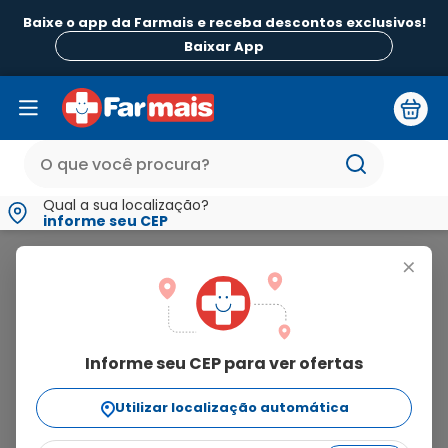
Baixe o app da Farmais e receba descontos exclusivos!
Baixar App
Qual a sua localização?
informe seu CEP
Acheflan
+
acheflan
Informe seu CEP para ver ofertas
3
produtos
Utilizar localização automática
Ordenar Por
relevância