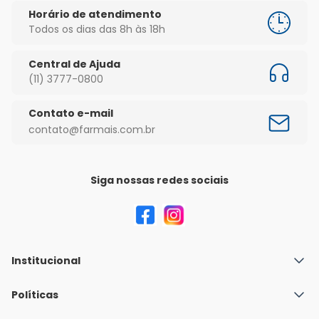
Horário de atendimento
Todos os dias das 8h às 18h
Central de Ajuda
(11) 3777-0800
Contato e-mail
contato@farmais.com.br
Siga nossas redes sociais
Institucional
Quem Somos
Políticas
Fale conosco