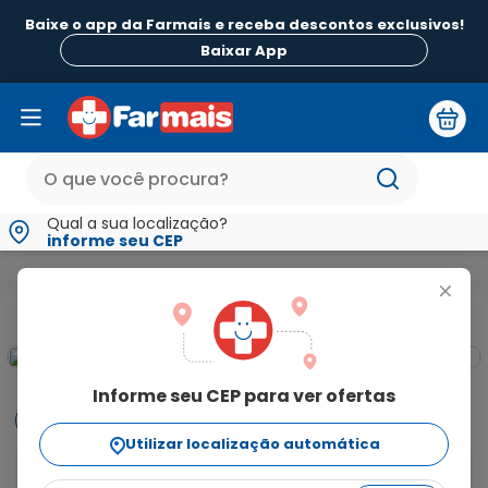
Baixe o app da Farmais e receba descontos exclusivos!
Baixar App
Qual a sua localização?
informe seu CEP
Beleza e Higiene
Para Pele
Acne
Acnezil Sabonete Pel
+
Informe seu CEP para ver ofertas
Informações
Utilizar localização automática
O Sabonete Acnezil é um produto de higiene pessoal 