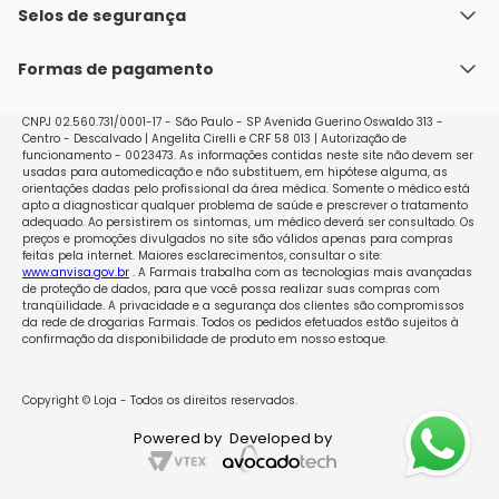
Política de Envio
Selos de segurança
Nossas lojas
Política de Privacidade e Segurança
Seja um franqueado
Formas de pagamento
Políticas de Trocas e Devoluções
Perguntas Frequentes - Faq
CNPJ 02.560.731/0001-17 - São Paulo - SP Avenida Guerino Oswaldo 313 -
Centro - Descalvado | Angelita Cirelli e CRF 58 013 | Autorização de
funcionamento - 0023473. As informações contidas neste site não devem ser
usadas para automedicação e não substituem, em hipótese alguma, as
orientações dadas pelo profissional da área médica. Somente o médico está
apto a diagnosticar qualquer problema de saúde e prescrever o tratamento
adequado. Ao persistirem os sintomas, um médico deverá ser consultado. Os
preços e promoções divulgados no site são válidos apenas para compras
feitas pela internet. Maiores esclarecimentos, consultar o site:
www.anvisa.gov.br
. A Farmais trabalha com as tecnologias mais avançadas
de proteção de dados, para que você possa realizar suas compras com
tranqüilidade. A privacidade e a segurança dos clientes são compromissos
da rede de drogarias Farmais. Todos os pedidos efetuados estão sujeitos à
confirmação da disponibilidade de produto em nosso estoque.
Copyright © Loja - Todos os direitos reservados.
Powered by
Developed by