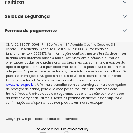
Quem Somos
Políticas
Fale conosco
Política de Envio
Selos de segurança
Nossas lojas
Política de Privacidade e Segurança
Seja um franqueado
Formas de pagamento
Políticas de Trocas e Devoluções
Perguntas Frequentes - Faq
CNPJ 02.560.731/0001-17 - São Paulo - SP Avenida Guerino Oswaldo 313 -
Centro - Descalvado | Angelita Cirelli e CRF 58 013 | Autorização de
funcionamento - 0023473. As informações contidas neste site não devem ser
usadas para automedicação e não substituem, em hipótese alguma, as
orientações dadas pelo profissional da área médica. Somente o médico está
apto a diagnosticar qualquer problema de saúde e prescrever o tratamento
adequado. Ao persistirem os sintomas, um médico deverá ser consultado. Os
preços e promoções divulgados no site são válidos apenas para compras
feitas pela internet. Maiores esclarecimentos, consultar o site:
www.anvisa.gov.br
. A Farmais trabalha com as tecnologias mais avançadas
de proteção de dados, para que você possa realizar suas compras com
tranqüilidade. A privacidade e a segurança dos clientes são compromissos
da rede de drogarias Farmais. Todos os pedidos efetuados estão sujeitos à
confirmação da disponibilidade de produto em nosso estoque.
Copyright © Loja - Todos os direitos reservados.
Powered by
Developed by