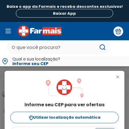
Baixe o app da Farmais e receba descontos exclusivos!
B
Baixar App
Qual a sua localização?
informe seu CEP
Beleza e Higiene
Para os Cabelos
Condicionador
Acquaf
+
Informe seu CEP para ver ofertas
Informações
Utilizar localização automática
Condicionador de controle da oleosidade indicado 