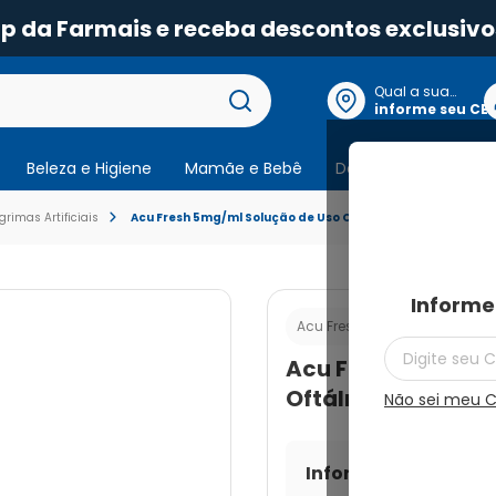
pp da Farmais e receba descontos exclusivo
Qual a sua
localização?
informe seu CE
Beleza e Higiene
Mamãe e Bebê
Dermocosmeticos
grimas Artificiais
Acu Fresh 5mg/ml Solução de Uso Oftálmico Frasco Gotej
Informe
Cod.:
789909524
Acu Fresh
Acu Fresh 5mg/ml
Oftálmico Frasco 
Não sei meu 
Informe seu CEP par