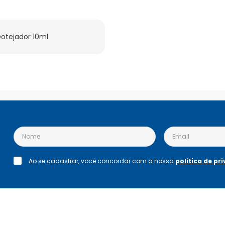
otejador 10ml
Ao se cadastrar, você concordar com a nossa
política de pr