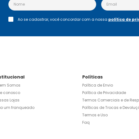
Ao se cadastrar, você concordar com a nossa
política de pr
stitucional
Políticas
em Somos
Política de Envio
le conosco
Política de Privacidade
ssas Lojas
Termos Comerciais e de Res
ja um franqueado
Políticas de Trocas e Devoluç
Termos e Uso
Faq