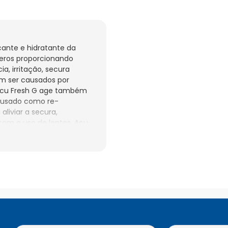
ante e hidratante da 
meros proporcionando 
, irritação, secura 
m ser causados por 
 Acu Fresh G age também 
r usado como re-
liviar a secura, 
om o uso de lentes. Acu 
gias de correção visual 
pacientes que 
da fórmula.