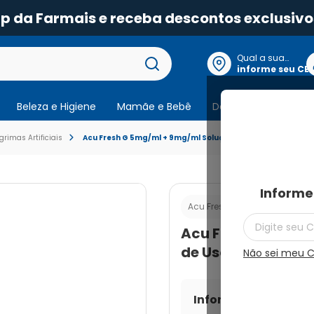
pp da Farmais e receba descontos exclusivo
Qual a sua
localização?
informe seu CE
Beleza e Higiene
Mamãe e Bebê
Dermocosmeticos
grimas Artificiais
Acu Fresh G 5mg/ml + 9mg/ml Solução de Uso Oftálmico F
Informe
Cod.:
789909526
Acu Fresh
Acu Fresh G 5mg/
de Uso Oftálmico 
Não sei meu 
Informe seu CEP par