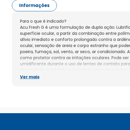
Informações
Para o que é indicado?

Acu Fresh G é uma formulação de dupla ação: Lubrific
superfície ocular, a partir da combinação entre polí
alívio imediato e conforto prolongado contra a ardência
ocular, sensação de areia e corpo estranho que pode
poeira, fumaça, sol, vento, ar seco, ar condicionado.
como protetor contra as irritações oculares. Pode se
umidificante durante o uso de lentes de contato para a
desconforto e irritação que podem estar associados c
Fresh G também é indicado no pós-operatório de cirur
Ver mais
LASIK (laser assisted in-situ keratomileusis).

Contraindicações: Acu Fresh G é contraindicado para 
apresentem alergia a qualquer um dos componentes 