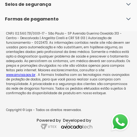
Política de Envio
Selos de segurança
Nossas lojas
Política de Privacidade e Segurança
Seja um franqueado
Formas de pagamento
Políticas de Trocas e Devoluções
Perguntas Frequentes - Faq
CNPJ 02.560.731/0001-17 - São Paulo - SP Avenida Guerino Oswaldo 313 -
Centro - Descalvado | Angelita Cirelli e CRF 58 013 | Autorização de
funcionamento - 0023473. As informações contidas neste site não devem ser
usadas para automedicação e não substituem, em hipótese alguma, as
orientações dadas pelo profissional da área médica. Somente o médico está
apto a diagnosticar qualquer problema de saúde e prescrever o tratamento
adequado. Ao persistirem os sintomas, um médico deverá ser consultado. Os
preços e promoções divulgados no site são válidos apenas para compras
feitas pela internet. Maiores esclarecimentos, consultar o site:
www.anvisa.gov.br
. A Farmais trabalha com as tecnologias mais avançadas
de proteção de dados, para que você possa realizar suas compras com
tranqüilidade. A privacidade e a segurança dos clientes são compromissos
da rede de drogarias Farmais. Todos os pedidos efetuados estão sujeitos à
confirmação da disponibilidade de produto em nosso estoque.
Copyright © Loja - Todos os direitos reservados.
Powered by
Developed by