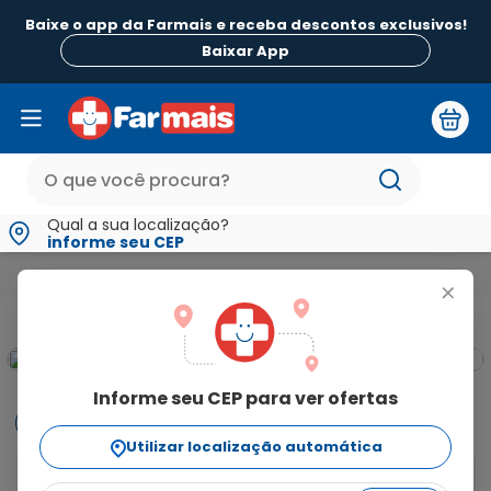
Baixe o app da Farmais e receba descontos exclusivos!
Baixar App
Qual a sua localização?
informe seu CEP
Medicamentos e Saúde
Para os Olhos
Lágrimas Artificiais
+
Informe seu CEP para ver ofertas
Informações
Utilizar localização automática
O adaptis 0.5% é um colírio com solução oftálmica 