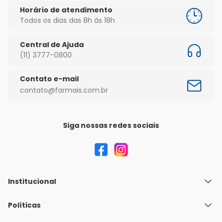
Horário de atendimento
Todos os dias das 8h às 18h
Central de Ajuda
(11) 3777-0800
Contato e-mail
contato@farmais.com.br
Siga nossas redes sociais
Institucional
Quem Somos
Políticas
Fale conosco