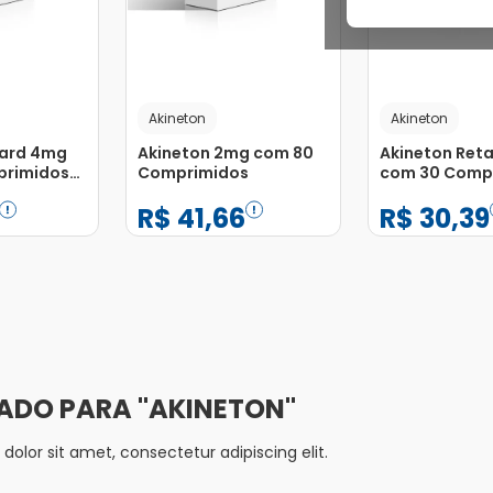
Akineton
Akineton
tard 4mg
Akineton 2mg com 80
Akineton Ret
primidos
Comprimidos
com 30 Comp
e
Revestidos
R$
41
,
66
R$
30
,
39
etardada
−
+
−
+
1
1
Adicionar
Adicionar
AKINETON
olor sit amet, consectetur adipiscing elit.