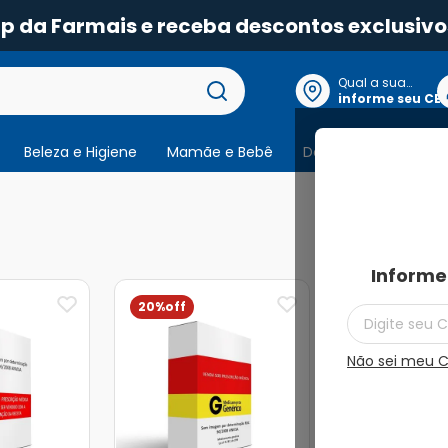
pp da Farmais e receba descontos exclusivo
Qual a sua
localização?
informe seu CE
Beleza e Higiene
Mamãe e Bebê
Dermocosmeticos
3
produtos
Informe
20%
13%
Não sei meu 