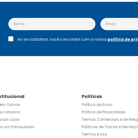
Ao se cadastrar, você concordar com a nossa
política de pr
stitucional
Políticas
em Somos
Política de Envio
le conosco
Política de Privacidade
ssas Lojas
Termos Comerciais e de Res
ja um franqueado
Políticas de Trocas e Devoluç
Termos e Uso