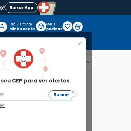
s!
Baixar App
Olá Visitante

Meus
P
Minha conta
pedidos
+
Reabilitação e Longevidade
relevância
ordenar por
 seu CEP para ver ofertas
Buscar
CEP