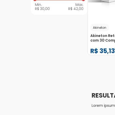
R$ 30,00
R$ 42,00
Akineton
Akineton Re
com 30 Com
Revestidos d
R$
35
,
13
Liberação R
−
+
1
Lorem ipsum d