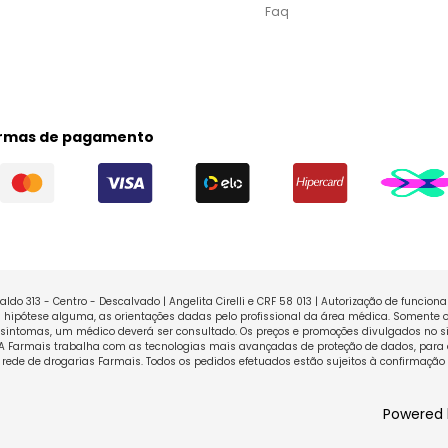
Faq
rmas de pagamento
ldo 313 - Centro - Descalvado | Angelita Cirelli e CRF 58 013 | Autorização de funcio
ipótese alguma, as orientações dadas pelo profissional da área médica. Somente o
sintomas, um médico deverá ser consultado. Os preços e promoções divulgados no sit
 A Farmais trabalha com as tecnologias mais avançadas de proteção de dados, para 
rede de drogarias Farmais. Todos os pedidos efetuados estão sujeitos à confirmação
Powered 