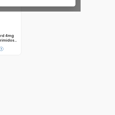
ard 4mg
rimidos
Adicionar