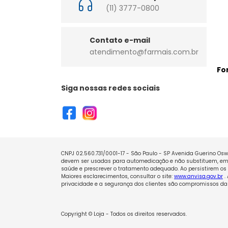
(11) 3777-0800
Contato e-mail
atendimento@farmais.com.br
Fo
Siga nossas redes sociais
CNPJ 02.560.731/0001-17 - São Paulo - SP Avenida Guerino Oswa
devem ser usadas para automedicação e não substituem, em h
saúde e prescrever o tratamento adequado. Ao persistirem os 
Maiores esclarecimentos, consultar o site:
www.anvisa.gov.br
.
privacidade e a segurança dos clientes são compromissos da 
Copyright © Loja - Todos os direitos reservados.