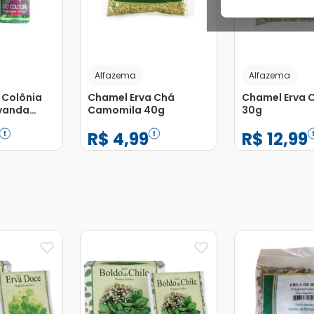
Alfazema
Alfazema
 Colônia
Chamel Erva Chá
Chamel Erva C
vanda
Camomila 40g
30g
 Rugol
R$
4
,
99
R$
12
,
99
−
+
−
+
1
1
Adicionar
Adicionar