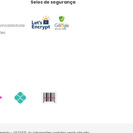
Selos de segurança
ponsabilidade
ões
namento - 0023473. As informações contidas neste site não