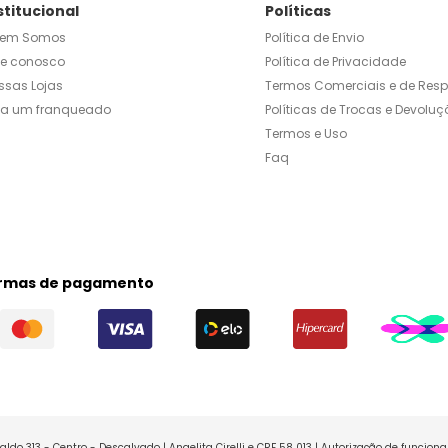
stitucional
Políticas
em Somos
Política de Envio
le conosco
Política de Privacidade
ssas Lojas
Termos Comerciais e de Res
ja um franqueado
Políticas de Trocas e Devoluç
Termos e Uso
Faq
rmas de pagamento
ldo 313 - Centro - Descalvado | Angelita Cirelli e CRF 58 013 | Autorização de funcio