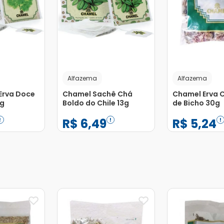
Alfazema
Alfazema
Erva Doce
Chamel Sachê Chá
Chamel Erva 
3g
Boldo do Chile 13g
de Bicho 30g
R$
6
,
49
R$
5
,
24
−
+
−
+
1
1
Adicionar
Adicionar