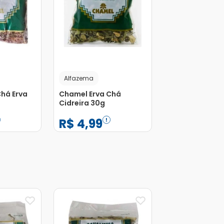
Alfazema
Chá Erva
Chamel Erva Chá
Cidreira 30g
R$
4
,
99
−
+
1
Adicionar
Adicionar