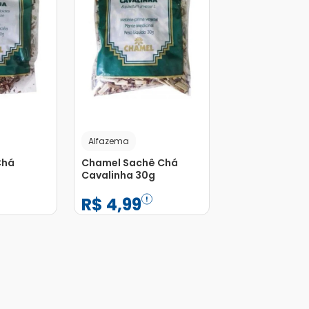
Alfazema
Chá
Chamel Sachê Chá
Cavalinha 30g
R$
4
,
99
−
+
1
Adicionar
Adicionar