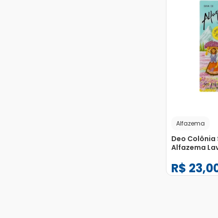
Alfazema
Deo Colônia 
Alfazema La
118ml
R$
23
,
0
−
+
1