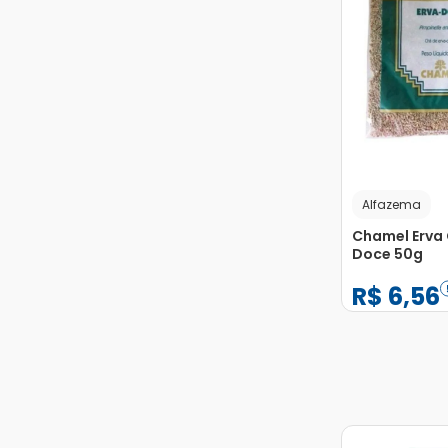
Alfazema
Chamel Erva 
Doce 50g
R$
6
,
56
−
+
1