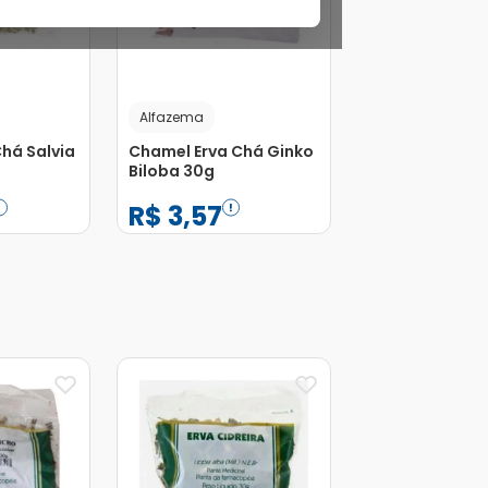
Alfazema
há Salvia
Chamel Erva Chá Ginko
Biloba 30g
R$
3
,
57
−
+
1
Adicionar
Adicionar