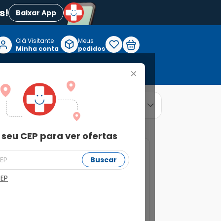
s!
Baixar App
Olá Visitante

Meus
P
Minha conta
pedidos
+
Reabilitação e Longevidade
relevância
ordenar por
 seu CEP para ver ofertas
Buscar
CEP