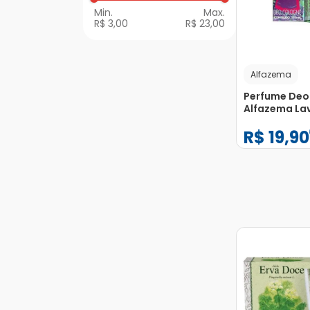
a Z
R$ 3,00
R$ 23,00
Perfumes Colônias e
Body Splash
Alfazema
Perfume Deo
Alfazema La
Original Plus
R$
19
,
90
115ml
−
+
1