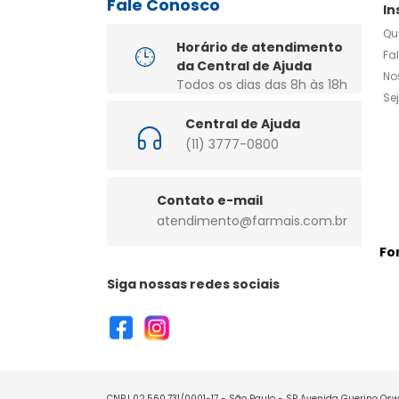
Fale Conosco
In
Qu
Horário de atendimento
Fa
da Central de Ajuda
No
Todos os dias das 8h às 18h
Se
Central de Ajuda
(11) 3777-0800
Contato e-mail
atendimento@farmais.com.br
Fo
Siga nossas redes sociais
CNPJ 02.560.731/0001-17 - São Paulo - SP Avenida Guerino Oswa