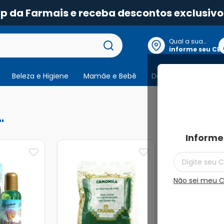
pp da Farmais e receba descontos exclusivo
Qual a sua
localização?
informe seu CE
Beleza e Higiene
Mamãe e Bebê
Dermocosmeticos
13
produtos
Informe
Não sei meu 