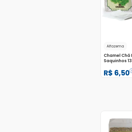
Alfazema
Chamel Chá 
Saquinhos 1
R$
6
,
50
−
+
1