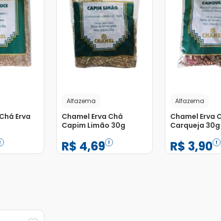
Alfazema
Alfazema
Chá Erva
Chamel Erva Chá
Chamel Erva 
Capim Limão 30g
Carqueja 30g
R$
4
,
69
R$
3
,
90
−
+
−
+
1
1
Adicionar
Adicionar