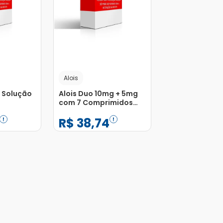
Alois
l Solução
Alois Duo 10mg + 5mg
com 7 Comprimidos
Revestidos
R$
38
,
74
−
+
1
Adicionar
Adicionar