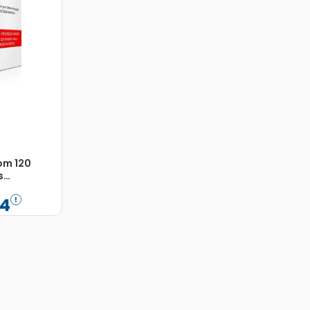
om 120
s
4
Adicionar