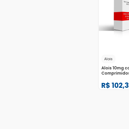
Alois
Alois 10mg c
Comprimido
Revestidos
R$
102
,
3
−
+
1