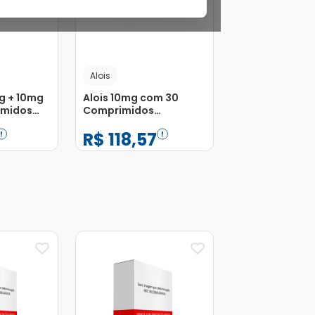
Alois
g + 10mg
Alois 10mg com 30
imidos
Comprimidos
Revestidos
R$
118
,
57
−
+
1
Adicionar
Adicionar