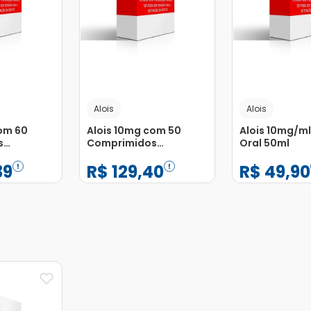
Alois
Alois
om 60
Alois 10mg com 50
Alois 10mg/m
s
Comprimidos
Oral 50ml
Revestidos
39
R$
129
,
40
R$
49
,
90
−
+
−
+
1
1
Adicionar
Adicionar