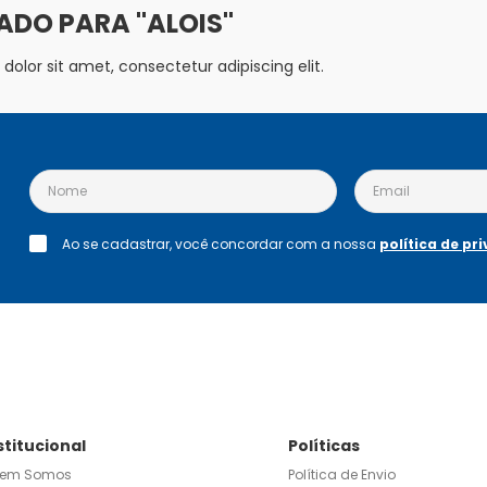
ALOIS
olor sit amet, consectetur adipiscing elit.
Ao se cadastrar, você concordar com a nossa
política de pr
stitucional
Políticas
em Somos
Política de Envio