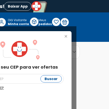
s!
Baixar App
Olá Visitante

Meus
P
Minha conta
pedidos
+
Reabilitação e Longevidade
relevância
ordenar por
 seu CEP para ver ofertas
16%
Buscar
CEP