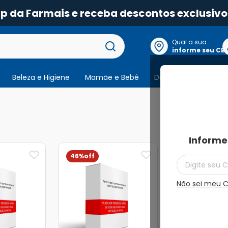
pp da Farmais e receba descontos exclusivo
Qual a sua
localização?
informe seu CE
Beleza e Higiene
Mamãe e Bebê
Dermocosmeticos
9
produtos
Informe
46%
24%
Não sei meu 