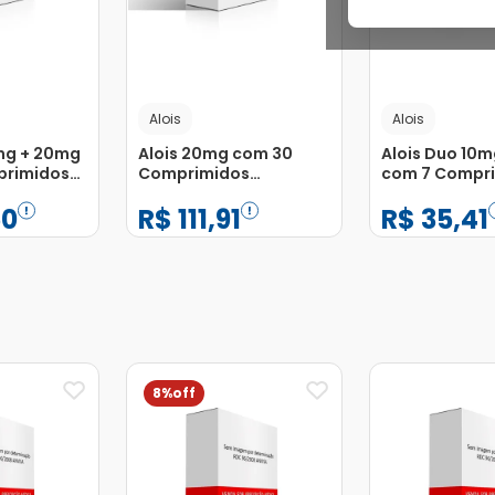
Alois
Alois
0mg + 20mg
Alois 20mg com 30
Alois Duo 10m
primidos
Comprimidos
com 7 Compr
Revestidos
Revestidos
50
R$
111
,
91
R$
35
,
41
−
+
−
+
1
1
Adicionar
Adicionar
8%