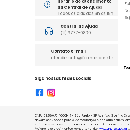
Horário de atendimento
Fa
da Central de Ajuda
No
Todos os dias das 8h às 18h
Se
Central de Ajuda
(11) 3777-0800
Contato e-mail
atendimento@farmais.com.br
Fo
Siga nossas redes sociais
CNPJ 02.560.731/0001-17 - São Paulo - SP Avenida Guerino Oswa
devem ser usadas para automedicação e não substituem, em h
saúde e prescrever o tratamento adequado. Ao persistirem os 
Maiores esclarecimentos, consultar o site:
www.anvisa.gov.br
.