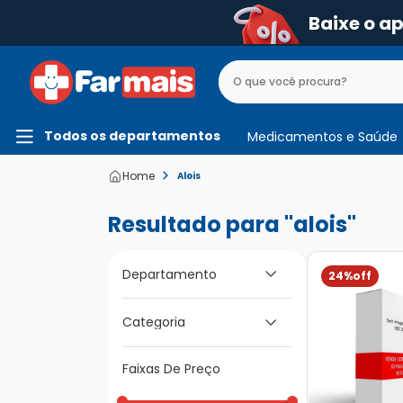
Baixe o a
Todos os departamentos
Medicamentos e Saúde
Alois
alois
Departamento
24%
Medicamentos e
Categoria
Saúde
Medicamentos de A
Faixas De Preço
a Z