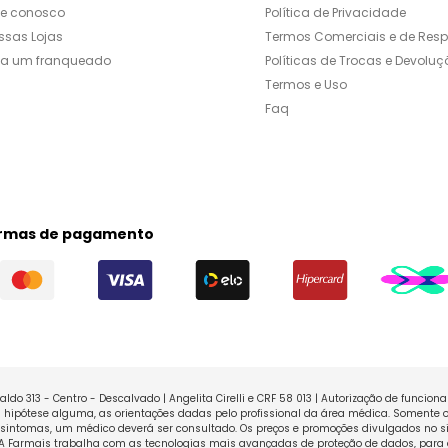
le conosco
Política de Privacidade
ssas Lojas
Termos Comerciais e de Res
ja um franqueado
Políticas de Trocas e Devoluç
Termos e Uso
Faq
rmas de pagamento
ldo 313 - Centro - Descalvado | Angelita Cirelli e CRF 58 013 | Autorização de funcio
ipótese alguma, as orientações dadas pelo profissional da área médica. Somente o
sintomas, um médico deverá ser consultado. Os preços e promoções divulgados no sit
 A Farmais trabalha com as tecnologias mais avançadas de proteção de dados, para 