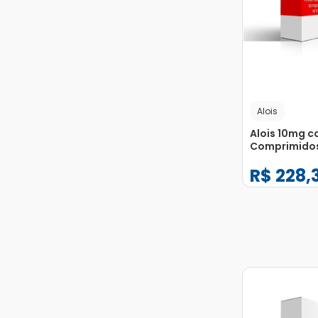
Alois
Alois 10mg c
Comprimido
Revestidos
R$
228
,
−
+
1