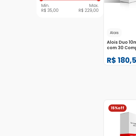
R$ 35,00
R$ 229,00
Alois
Alois Duo 1
com 30 Com
Revestidos
R$
180
,
−
+
1
15%