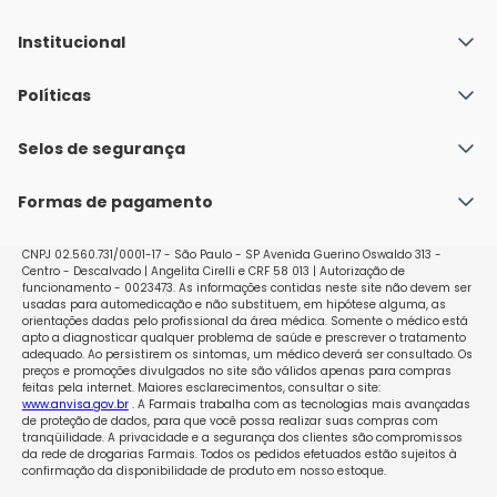
Institucional
Quem Somos
Políticas
Fale conosco
Política de Envio
Selos de segurança
Nossas lojas
Política de Privacidade e Segurança
Seja um franqueado
Formas de pagamento
Políticas de Trocas e Devoluções
Perguntas Frequentes - Faq
CNPJ 02.560.731/0001-17 - São Paulo - SP Avenida Guerino Oswaldo 313 -
Centro - Descalvado | Angelita Cirelli e CRF 58 013 | Autorização de
funcionamento - 0023473. As informações contidas neste site não devem ser
usadas para automedicação e não substituem, em hipótese alguma, as
orientações dadas pelo profissional da área médica. Somente o médico está
apto a diagnosticar qualquer problema de saúde e prescrever o tratamento
adequado. Ao persistirem os sintomas, um médico deverá ser consultado. Os
preços e promoções divulgados no site são válidos apenas para compras
feitas pela internet. Maiores esclarecimentos, consultar o site:
www.anvisa.gov.br
. A Farmais trabalha com as tecnologias mais avançadas
de proteção de dados, para que você possa realizar suas compras com
tranqüilidade. A privacidade e a segurança dos clientes são compromissos
da rede de drogarias Farmais. Todos os pedidos efetuados estão sujeitos à
confirmação da disponibilidade de produto em nosso estoque.