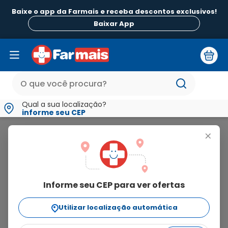
Baixe o app da Farmais e receba descontos exclusivos!
Baixar App
Qual a sua localização?
informe seu CEP
Alpino
+
alpino
Informe seu CEP para ver ofertas
4
produtos
Utilizar localização automática
Ordenar Por
relevância