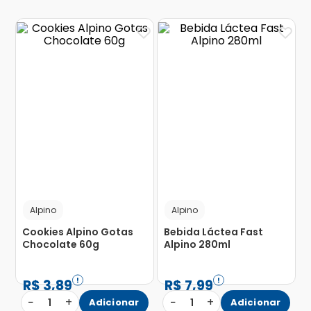
Alpino
Alpino
Cookies Alpino Gotas
Bebida Láctea Fast
Chocolate 60g
Alpino 280ml
R$
3
,
89
R$
7
,
99
−
+
−
+
1
Adicionar
1
Adicionar