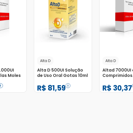
Alta D
Alta D
.000UI
Alta D 500UI Solução
Altad 7000UI
las Moles
de Uso Oral Gotas 10ml
Comprimidos
Revestidos
R$
81
,
59
R$
30
,
37
−
+
−
+
1
1
Adicionar
Adicionar