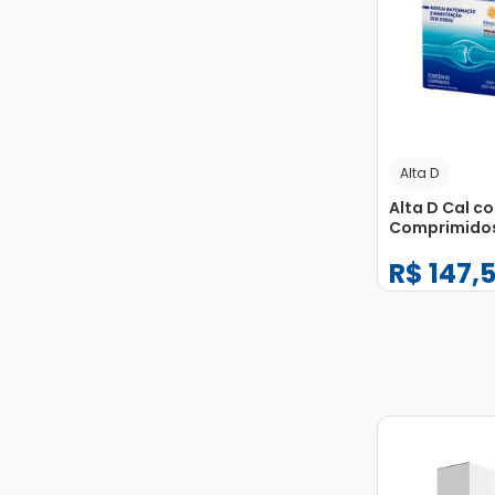
Alta D
Alta D Cal c
Comprimido
R$
147
,
−
+
1