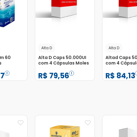
Alta D
Alta D
om 60
Alta D Caps 50.000UI
Altad Caps 5
s
com 4 Cápsulas Moles
com 4 Cápsul
57
R$
79
,
56
R$
84
,
13
−
+
−
+
1
1
Adicionar
Adicionar