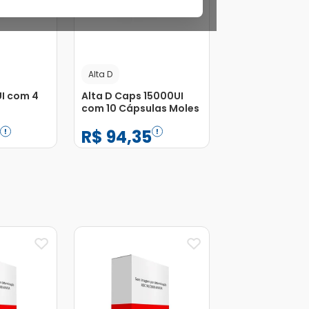
Alta D
UI com 4
Alta D Caps 15000UI
com 10 Cápsulas Moles
0
R$
94
,
35
−
+
1
Adicionar
Adicionar