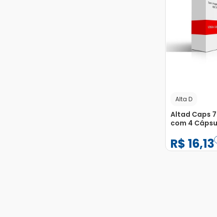
Alta D
Altad Caps 7
com 4 Cápsu
R$
16
,
13
−
+
1