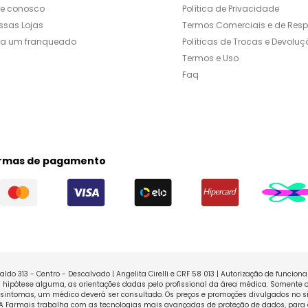
le conosco
Política de Privacidade
ssas Lojas
Termos Comerciais e de Res
ja um franqueado
Políticas de Trocas e Devoluç
Termos e Uso
Faq
rmas de pagamento
ldo 313 - Centro - Descalvado | Angelita Cirelli e CRF 58 013 | Autorização de funcio
ipótese alguma, as orientações dadas pelo profissional da área médica. Somente o
sintomas, um médico deverá ser consultado. Os preços e promoções divulgados no sit
 A Farmais trabalha com as tecnologias mais avançadas de proteção de dados, para 