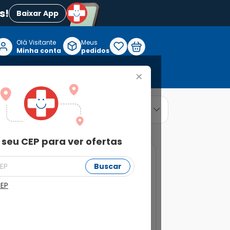
s!
Baixar App
Olá Visitante

Meus
P
Minha conta
pedidos
+
Reabilitação e Longevidade
relevância
ordenar por
 seu CEP para ver ofertas
25%
Buscar
CEP