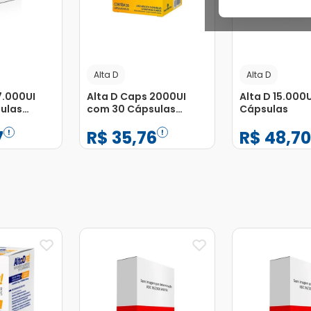
Alta D
Alta D
7.000UI
Alta D Caps 2000UI
Alta D 15.000
ulas
com 30 Cápsulas
Cápsulas
Moles
7
R$
35
,
76
R$
48
,
7
−
+
−
+
1
1
Adicionar
Adicionar