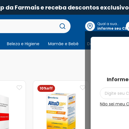
pp da Farmais e receba descontos exclusivo
Qual a sua
localização?
informe seu CE
Beleza e Higiene
Mamãe e Bebê
Dermocosmeticos
11
produtos
Informe
10%
Não sei meu 