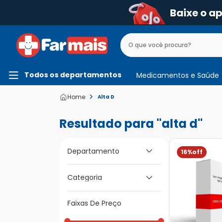
Baixe o a
Todos os departamentos
Medicamentos e Saúde
Alta D
alta d
Departamento
16%
Fitness e Vida
Categoria
Saudável
Faixas De Preço
Vitaminas e Nutrição