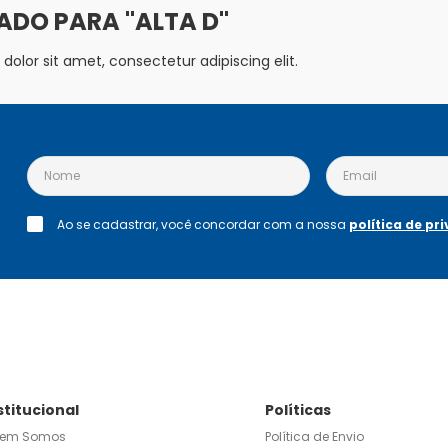
ALTA D
olor sit amet, consectetur adipiscing elit.
Ao se cadastrar, você concordar com a nossa
política de pr
stitucional
Políticas
em Somos
Política de Envio