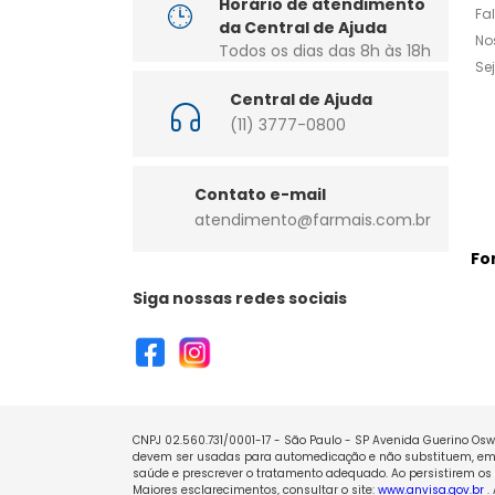
Horário de atendimento
Fa
da Central de Ajuda
No
Todos os dias das 8h às 18h
Se
Central de Ajuda
(11) 3777-0800
Contato e-mail
atendimento@farmais.com.br
Fo
Siga nossas redes sociais
CNPJ 02.560.731/0001-17 - São Paulo - SP Avenida Guerino Oswa
devem ser usadas para automedicação e não substituem, em h
saúde e prescrever o tratamento adequado. Ao persistirem os 
Maiores esclarecimentos, consultar o site:
www.anvisa.gov.br
.