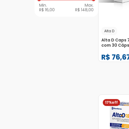
R$ 16,00
R$ 148,00
Alta D
Alta D Caps 
com 30 Cáps
Moles
R$
76
,
6
−
+
1
17%