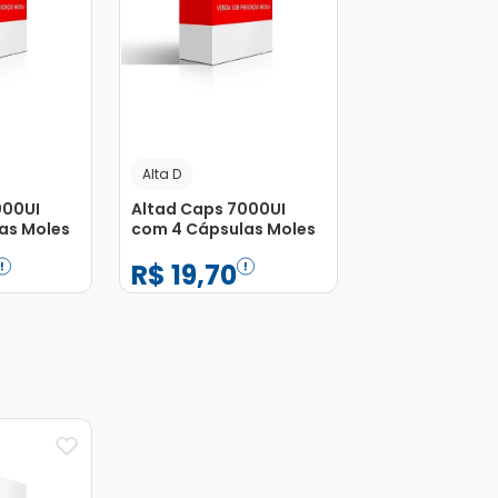
Alta D
000UI
Altad Caps 7000UI
as Moles
com 4 Cápsulas Moles
R$
19
,
70
−
+
1
Adicionar
Adicionar