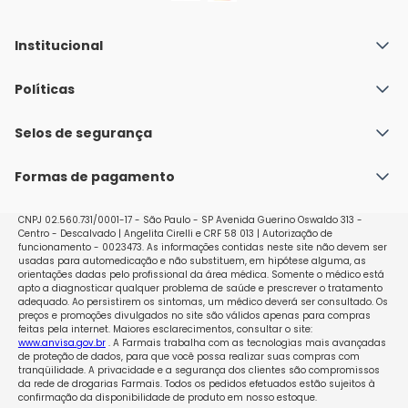
Institucional
Quem Somos
Políticas
Fale conosco
Política de Envio
Selos de segurança
Nossas lojas
Política de Privacidade e Segurança
Seja um franqueado
Formas de pagamento
Políticas de Trocas e Devoluções
Perguntas Frequentes - Faq
CNPJ 02.560.731/0001-17 - São Paulo - SP Avenida Guerino Oswaldo 313 -
Centro - Descalvado | Angelita Cirelli e CRF 58 013 | Autorização de
funcionamento - 0023473. As informações contidas neste site não devem ser
usadas para automedicação e não substituem, em hipótese alguma, as
orientações dadas pelo profissional da área médica. Somente o médico está
apto a diagnosticar qualquer problema de saúde e prescrever o tratamento
adequado. Ao persistirem os sintomas, um médico deverá ser consultado. Os
preços e promoções divulgados no site são válidos apenas para compras
feitas pela internet. Maiores esclarecimentos, consultar o site:
www.anvisa.gov.br
. A Farmais trabalha com as tecnologias mais avançadas
de proteção de dados, para que você possa realizar suas compras com
tranqüilidade. A privacidade e a segurança dos clientes são compromissos
da rede de drogarias Farmais. Todos os pedidos efetuados estão sujeitos à
confirmação da disponibilidade de produto em nosso estoque.