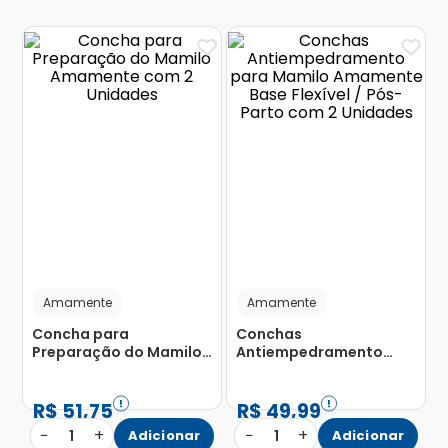
Amamente
Amamente
Concha para
Conchas
Preparação do Mamilo
Antiempedramento
Amamente com 2
para Mamilo Amamente
Unidades
Base Flexível / Pós-
Parto com 2 Unidades
R$
51
,
75
R$
49
,
99
−
+
−
+
1
Adicionar
1
Adicionar