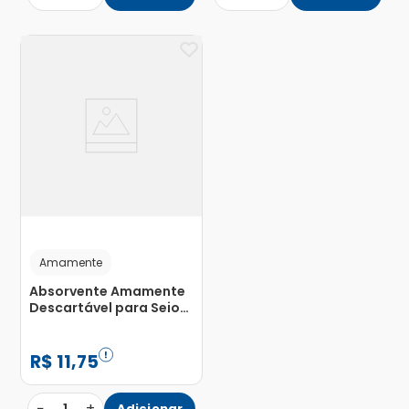
Amamente
Absorvente Amamente
Descartável para Seios
Ultra Gel com 12
Unidades
R$
11
,
75
−
+
Adicionar