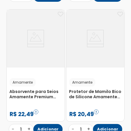
Amamente
Amamente
Absorvente para Seios
Protetor de Mamilo Bico
Amamente Premium
de Silicone Amamente
com 30 Unidades
com 1 Unidade
R$
22
,
49
R$
20
,
49
−
+
−
+
1
Adicionar
1
Adicionar