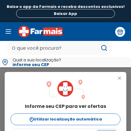
Baixe o app da Farmais e receba descontos exclusivos!
Baixar App
Qual a sua localização?
informe seu CEP
Amamente
+
amamente
Informe seu CEP para ver ofertas
7
produtos
Utilizar localização automática
Ordenar Por
relevância