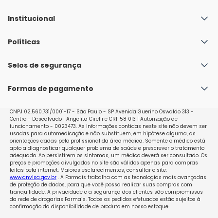
Institucional
Quem Somos
Políticas
Fale conosco
Política de Envio
Selos de segurança
Nossas lojas
Política de Privacidade e Segurança
Seja um franqueado
Formas de pagamento
Políticas de Trocas e Devoluções
Perguntas Frequentes - Faq
CNPJ 02.560.731/0001-17 - São Paulo - SP Avenida Guerino Oswaldo 313 -
Centro - Descalvado | Angelita Cirelli e CRF 58 013 | Autorização de
funcionamento - 0023473. As informações contidas neste site não devem ser
usadas para automedicação e não substituem, em hipótese alguma, as
orientações dadas pelo profissional da área médica. Somente o médico está
apto a diagnosticar qualquer problema de saúde e prescrever o tratamento
adequado. Ao persistirem os sintomas, um médico deverá ser consultado. Os
preços e promoções divulgados no site são válidos apenas para compras
feitas pela internet. Maiores esclarecimentos, consultar o site:
www.anvisa.gov.br
. A Farmais trabalha com as tecnologias mais avançadas
de proteção de dados, para que você possa realizar suas compras com
tranqüilidade. A privacidade e a segurança dos clientes são compromissos
da rede de drogarias Farmais. Todos os pedidos efetuados estão sujeitos à
confirmação da disponibilidade de produto em nosso estoque.