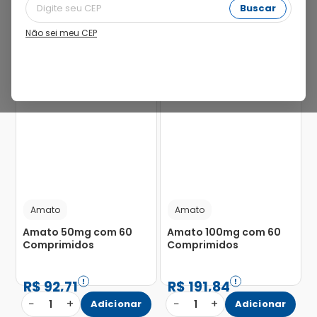
Buscar
Não sei meu CEP
26%
Amato
Amato
Amato 50mg com 60
Amato 100mg com 60
Comprimidos
Comprimidos
R$
92
,
71
R$
191
,
84
−
+
−
+
1
Adicionar
1
Adicionar