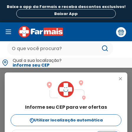
Baixe o app da Farmais e receba descontos exclusivos!
Baixar App
Qual a sua localização?
informe seu CEP
Amato
+
amato
Informe seu CEP para ver ofertas
3
produtos
Utilizar localização automática
Ordenar Por
relevância