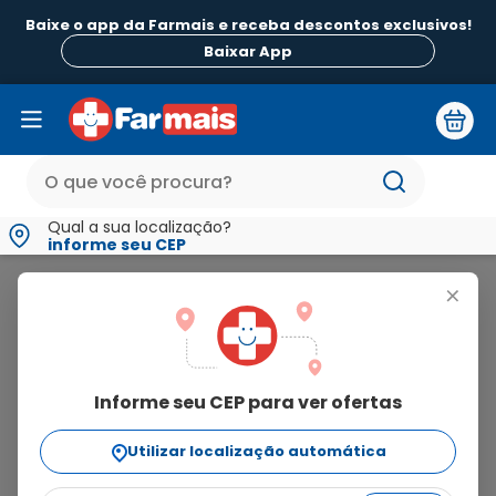
Baixe o app da Farmais e receba descontos exclusivos!
Baixar App
Qual a sua localização?
informe seu CEP
Andes
+
andes
Informe seu CEP para ver ofertas
4
produtos
Utilizar localização automática
Ordenar Por
relevância