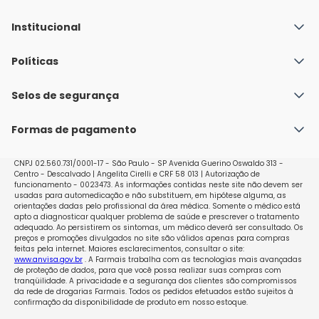
Institucional
Quem Somos
Políticas
Fale conosco
Política de Envio
Selos de segurança
Nossas lojas
Política de Privacidade e Segurança
Seja um franqueado
Formas de pagamento
Políticas de Trocas e Devoluções
Perguntas Frequentes - Faq
CNPJ 02.560.731/0001-17 - São Paulo - SP Avenida Guerino Oswaldo 313 -
Centro - Descalvado | Angelita Cirelli e CRF 58 013 | Autorização de
funcionamento - 0023473. As informações contidas neste site não devem ser
usadas para automedicação e não substituem, em hipótese alguma, as
orientações dadas pelo profissional da área médica. Somente o médico está
apto a diagnosticar qualquer problema de saúde e prescrever o tratamento
adequado. Ao persistirem os sintomas, um médico deverá ser consultado. Os
preços e promoções divulgados no site são válidos apenas para compras
feitas pela internet. Maiores esclarecimentos, consultar o site:
www.anvisa.gov.br
. A Farmais trabalha com as tecnologias mais avançadas
de proteção de dados, para que você possa realizar suas compras com
tranqüilidade. A privacidade e a segurança dos clientes são compromissos
da rede de drogarias Farmais. Todos os pedidos efetuados estão sujeitos à
confirmação da disponibilidade de produto em nosso estoque.