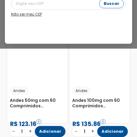
Buscar
Não sei meu CEP
20%
22%
Andes
Andes
Andes 50mg com 60
Andes 100mg com 60
Comprimidos
Comprimidos
Revestidos de Liberação
Revestidos de Liberação
Prolongada
Prolongada
R$
123
,
16
R$
135
,
86
−
+
−
+
1
Adicionar
1
Adicionar