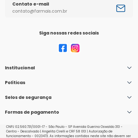
Contato e-mail
contato@farmais.com.br
Siga nossas redes sociais
Institucional
Quem Somos
Políticas
Fale conosco
Política de Envio
Selos de segurança
Nossas lojas
Política de Privacidade e Segurança
Seja um franqueado
Formas de pagamento
Políticas de Trocas e Devoluções
Perguntas Frequentes - Faq
CNPJ 02.560.731/0001-17 - São Paulo - SP Avenida Guerino Oswaldo 313 -
Centro - Descalvado | Angelita Cirelli e CRF 58 013 | Autorização de
funcionamento - 0023473. As informações contidas neste site não devem ser