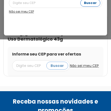
Aerossol Solução de Uso Dermatológico 43g
Buscar
Não sei meu CEP
Cod.:
7891317477141
Andolba
Andolba 4,5mg/g + 0,5mg/g +
0,5mg/g Aerossol Solução de
Uso Dermatológico 43g
Informe seu CEP para ver ofertas
Buscar
Não sei meu CEP
Receba nossas novidades e
promoções