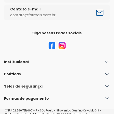
Contato e-mail
contato@farmais.com.br
Siga nossas redes sociais
Institucional
Quem Somos
Políticas
Fale conosco
Política de Envio
Selos de segurança
Nossas lojas
Política de Privacidade e Segurança
Seja um franqueado
Formas de pagamento
Políticas de Trocas e Devoluções
Perguntas Frequentes - Faq
CNPJ 02.560.731/0001-17 - São Paulo - SP Avenida Guerino Oswaldo 313 -