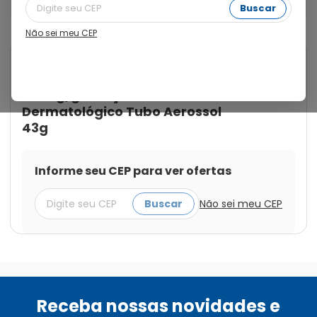
Dermatológico Tubo Aerossol 43g
Buscar
Não sei meu CEP
Cod.:
7891317006013
Andolba
Andolba 4,5mg/g + 0,5mg/g +
0,5mg/g Solução de Uso
Dermatológico Tubo Aerossol
43g
Informe seu CEP para ver ofertas
Buscar
Não sei meu CEP
Receba nossas novidades e