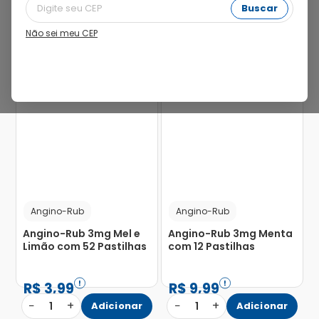
Buscar
Não sei meu CEP
17%
Angino-Rub
Angino-Rub
Angino-Rub 3mg Mel e
Angino-Rub 3mg Menta
Limão com 52 Pastilhas
com 12 Pastilhas
R$
3
,
99
R$
9
,
99
−
+
−
+
1
Adicionar
1
Adicionar