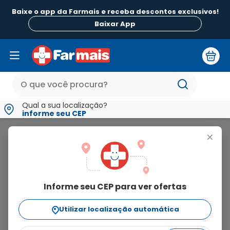
Baixe o app da Farmais e receba descontos exclusivos!
Baixar App
Qual a sua localização?
informe seu CEP
Angino-Rub
+
angino-
rub
Informe seu CEP para ver ofertas
3
produtos
Utilizar localização automática
Ordenar Por
relevância