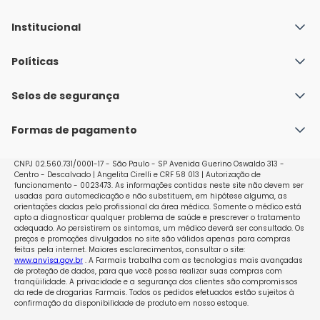
Institucional
Quem Somos
Políticas
Fale conosco
Política de Envio
Selos de segurança
Nossas lojas
Política de Privacidade e Segurança
Seja um franqueado
Formas de pagamento
Políticas de Trocas e Devoluções
Perguntas Frequentes - Faq
CNPJ 02.560.731/0001-17 - São Paulo - SP Avenida Guerino Oswaldo 313 -
Centro - Descalvado | Angelita Cirelli e CRF 58 013 | Autorização de
funcionamento - 0023473. As informações contidas neste site não devem ser
usadas para automedicação e não substituem, em hipótese alguma, as
orientações dadas pelo profissional da área médica. Somente o médico está
apto a diagnosticar qualquer problema de saúde e prescrever o tratamento
adequado. Ao persistirem os sintomas, um médico deverá ser consultado. Os
preços e promoções divulgados no site são válidos apenas para compras
feitas pela internet. Maiores esclarecimentos, consultar o site:
www.anvisa.gov.br
. A Farmais trabalha com as tecnologias mais avançadas
de proteção de dados, para que você possa realizar suas compras com
tranqüilidade. A privacidade e a segurança dos clientes são compromissos
da rede de drogarias Farmais. Todos os pedidos efetuados estão sujeitos à
confirmação da disponibilidade de produto em nosso estoque.