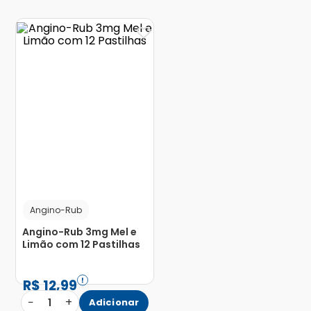
Angino-Rub
Angino-Rub 3mg Mel e
Limão com 12 Pastilhas
R$
12
,
99
−
+
1
Adicionar