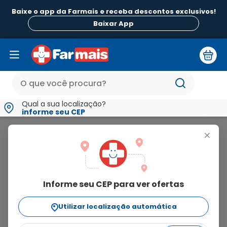
Baixe o app da Farmais e receba descontos exclusivos!
Baixar App
Qual a sua localização?
informe seu CEP
Annita
+
annita
Informe seu CEP para ver ofertas
3
produtos
Utilizar localização automática
Ordenar Por
relevância