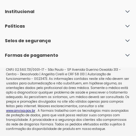
Institucional
Quem Somos
Políticas
Fale conosco
Política de Envio
Selos de segurança
Nossas lojas
Política de Privacidade e Segurança
Seja um franqueado
Formas de pagamento
Políticas de Trocas e Devoluções
Perguntas Frequentes - Faq
CNPJ 02.560.731/0001-17 - São Paulo - SP Avenida Guerino Oswaldo 313 -
Centro - Descalvado | Angelita Cirelli e CRF 58 013 | Autorização de
funcionamento - 0023473. As informações contidas neste site não devem ser
usadas para automedicação e não substituem, em hipótese alguma, as
orientações dadas pelo profissional da área médica. Somente o médico está
apto a diagnosticar qualquer problema de saúde e prescrever o tratamento
adequado. Ao persistirem os sintomas, um médico deverá ser consultado. Os
preços e promoções divulgados no site são válidos apenas para compras
feitas pela internet. Maiores esclarecimentos, consultar o site:
www.anvisa.gov.br
. A Farmais trabalha com as tecnologias mais avançadas
de proteção de dados, para que você possa realizar suas compras com
tranqüilidade. A privacidade e a segurança dos clientes são compromissos
da rede de drogarias Farmais. Todos os pedidos efetuados estão sujeitos à
confirmação da disponibilidade de produto em nosso estoque.