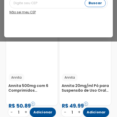
Buscar
Não sei meu CEP
35%
Annita
Annita
Annita 500mg com 6
Annita 20mg/ml Pó para
Comprimidos
Suspensão de Uso Oral
Revestidos
Frasco Capacidade
100ml
R$
50
,
89
R$
49
,
99
−
+
−
+
1
Adicionar
1
Adicionar