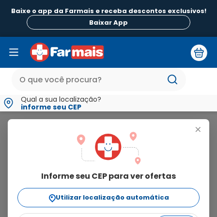
Baixe o app da Farmais e receba descontos exclusivos!
Baixar App
Qual a sua localização?
informe seu CEP
Anoro
+
anoro
Informe seu CEP para ver ofertas
1
produto
Utilizar localização automática
Ordenar Por
relevância