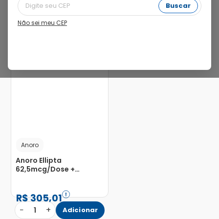
Buscar
Não sei meu CEP
28%
Anoro
Anoro Ellipta
62,5mcg/Dose +
25mcg/Dose Pó
Inalatório de Uso Oral
com 30 Doses
R$
305
,
01
−
+
1
Adicionar