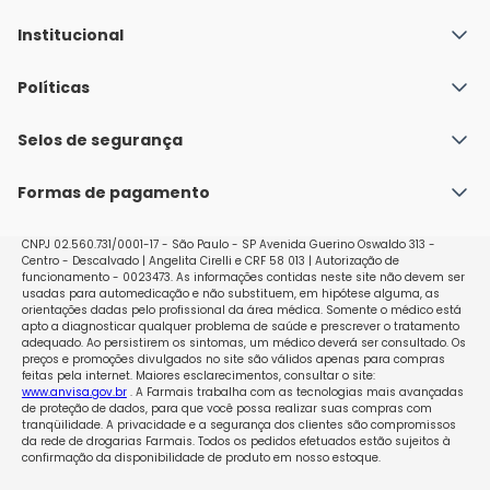
Institucional
Quem Somos
Políticas
Fale conosco
Política de Envio
Selos de segurança
Nossas lojas
Política de Privacidade e Segurança
Seja um franqueado
Formas de pagamento
Políticas de Trocas e Devoluções
Perguntas Frequentes - Faq
CNPJ 02.560.731/0001-17 - São Paulo - SP Avenida Guerino Oswaldo 313 -
Centro - Descalvado | Angelita Cirelli e CRF 58 013 | Autorização de
funcionamento - 0023473. As informações contidas neste site não devem ser
usadas para automedicação e não substituem, em hipótese alguma, as
orientações dadas pelo profissional da área médica. Somente o médico está
apto a diagnosticar qualquer problema de saúde e prescrever o tratamento
adequado. Ao persistirem os sintomas, um médico deverá ser consultado. Os
preços e promoções divulgados no site são válidos apenas para compras
feitas pela internet. Maiores esclarecimentos, consultar o site:
www.anvisa.gov.br
. A Farmais trabalha com as tecnologias mais avançadas
de proteção de dados, para que você possa realizar suas compras com
tranqüilidade. A privacidade e a segurança dos clientes são compromissos
da rede de drogarias Farmais. Todos os pedidos efetuados estão sujeitos à
confirmação da disponibilidade de produto em nosso estoque.