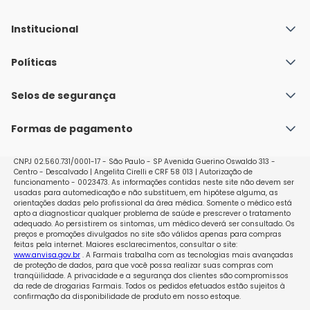
Institucional
Quem Somos
Políticas
Fale conosco
Política de Envio
Selos de segurança
Nossas lojas
Política de Privacidade e Segurança
Seja um franqueado
Formas de pagamento
Políticas de Trocas e Devoluções
Perguntas Frequentes - Faq
CNPJ 02.560.731/0001-17 - São Paulo - SP Avenida Guerino Oswaldo 313 -
Centro - Descalvado | Angelita Cirelli e CRF 58 013 | Autorização de
funcionamento - 0023473. As informações contidas neste site não devem ser
usadas para automedicação e não substituem, em hipótese alguma, as
orientações dadas pelo profissional da área médica. Somente o médico está
apto a diagnosticar qualquer problema de saúde e prescrever o tratamento
adequado. Ao persistirem os sintomas, um médico deverá ser consultado. Os
preços e promoções divulgados no site são válidos apenas para compras
feitas pela internet. Maiores esclarecimentos, consultar o site:
www.anvisa.gov.br
. A Farmais trabalha com as tecnologias mais avançadas
de proteção de dados, para que você possa realizar suas compras com
tranqüilidade. A privacidade e a segurança dos clientes são compromissos
da rede de drogarias Farmais. Todos os pedidos efetuados estão sujeitos à
confirmação da disponibilidade de produto em nosso estoque.