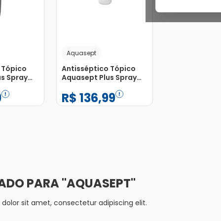
Aquasept
 Tópico
Antisséptico Tópico
s Spray
Aquasept Plus Spray
500ml
9
R$
136
,
99
−
+
1
Adicionar
Adicionar
AQUASEPT
olor sit amet, consectetur adipiscing elit.