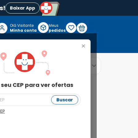
s!
Baixar App
Olá Visitante

Meus
P
Minha conta
pedidos
+
Reabilitação e Longevidade
relevância
ordenar por
 seu CEP para ver ofertas
Buscar
CEP