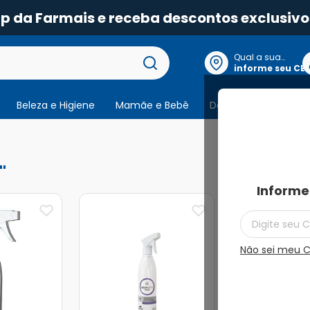
pp da Farmais e receba descontos exclusivo
Qual a sua
localização?
informe seu CE
Beleza e Higiene
Mamãe e Bebê
Dermocosmeticos
2
produtos
Informe
Não sei meu 