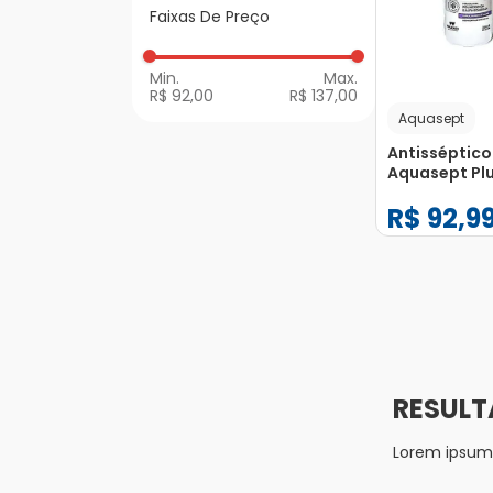
Antissépticos, Soros
Faixas De Preço
e Loções Oleosas
R$ 92,00
R$ 137,00
Aquasept
Antisséptico
Aquasept Plu
250ml
R$
92
,
9
−
+
1
Lorem ipsum d