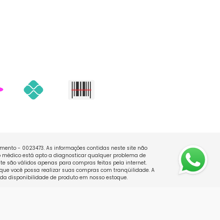
namento - 0023473. As informações contidas neste site não
 médico está apto a diagnosticar qualquer problema de
e são válidos apenas para compras feitas pela internet.
que você possa realizar suas compras com tranqüilidade. A
 da disponibilidade de produto em nosso estoque.
by
Developed by