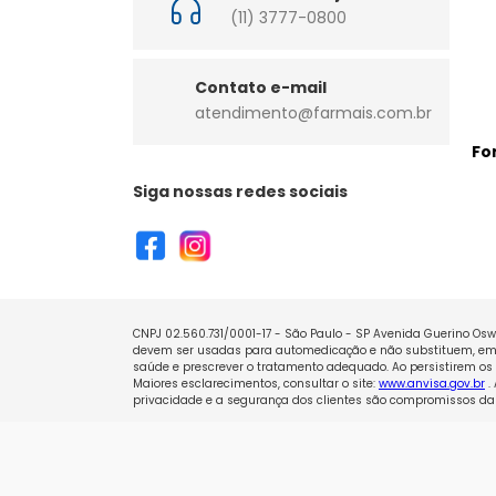
(11) 3777-0800
Contato e-mail
atendimento@farmais.com.br
Fo
Siga nossas redes sociais
CNPJ 02.560.731/0001-17 - São Paulo - SP Avenida Guerino Oswa
devem ser usadas para automedicação e não substituem, em h
saúde e prescrever o tratamento adequado. Ao persistirem os 
Maiores esclarecimentos, consultar o site:
www.anvisa.gov.br
.
privacidade e a segurança dos clientes são compromissos da 
Copyright © Loja - Todos os direitos reservados.