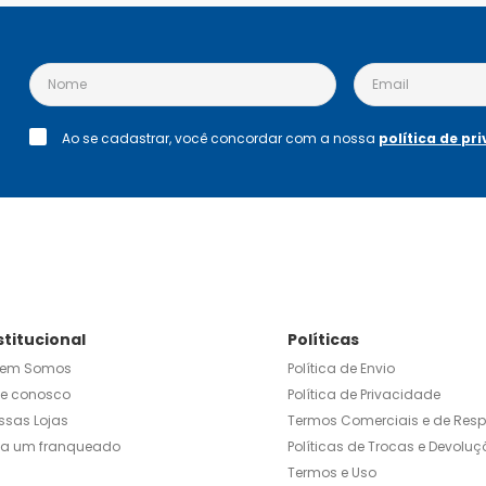
Ao se cadastrar, você concordar com a nossa
política de pr
stitucional
Políticas
em Somos
Política de Envio
le conosco
Política de Privacidade
ssas Lojas
Termos Comerciais e de Res
ja um franqueado
Políticas de Trocas e Devoluç
Termos e Uso