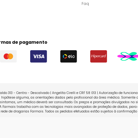
Faq
rmas de pagamento
ldo 313 - Centro - Descalvado | Angelita Cirelli e CRF 58 013 | Autorização de funcio
ipótese alguma, as orientações dadas pelo profissional da área médica. Somente o
sintomas, um médico deverá ser consultado. Os preços e promoções divulgados no sit
 A Farmais trabalha com as tecnologias mais avançadas de proteção de dados, para 
rede de drogarias Farmais. Todos os pedidos efetuados estão sujeitos à confirmação
Powered 