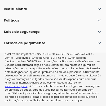
Institucional
Quem Somos
Políticas
Fale conosco
Política de Envio
Selos de segurança
Nossas lojas
Política de Privacidade e Segurança
Seja um franqueado
Formas de pagamento
Políticas de Trocas e Devoluções
Perguntas Frequentes - Faq
CNPJ 02.560.731/0001-17 - São Paulo - SP Avenida Guerino Oswaldo 313 -
Centro - Descalvado | Angelita Cirelli e CRF 58 013 | Autorização de
funcionamento - 0023473. As informações contidas neste site não devem ser
usadas para automedicação e não substituem, em hipótese alguma, as
orientações dadas pelo profissional da área médica. Somente o médico está
apto a diagnosticar qualquer problema de saúde e prescrever o tratamento
adequado. Ao persistirem os sintomas, um médico deverá ser consultado. Os
preços e promoções divulgados no site são válidos apenas para compras
feitas pela internet. Maiores esclarecimentos, consultar o site:
www.anvisa.gov.br
. A Farmais trabalha com as tecnologias mais avançadas
de proteção de dados, para que você possa realizar suas compras com
tranqüilidade. A privacidade e a segurança dos clientes são compromissos
da rede de drogarias Farmais. Todos os pedidos efetuados estão sujeitos à
confirmação da disponibilidade de produto em nosso estoque.