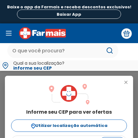
Baixe o app da Farmais e receba descontos exclusivos!
Baixar App
Qual a sua localização?
informe seu CEP
Babymed
+
babymed
Informe seu CEP para ver ofertas
4
produtos
Utilizar localização automática
Ordenar Por
relevância