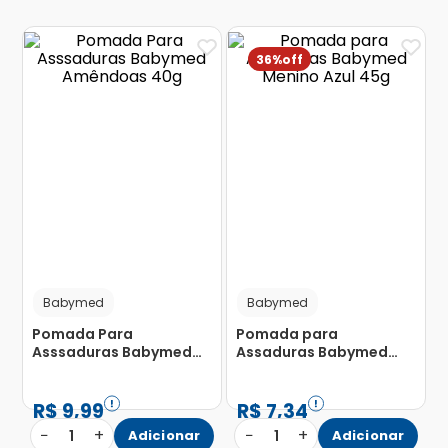
36%
Babymed
Babymed
Pomada Para
Pomada para
Asssaduras Babymed
Assaduras Babymed
Amêndoas 40g
Menino Azul 45g
R$
9
,
99
R$
7
,
34
−
+
−
+
1
Adicionar
1
Adicionar