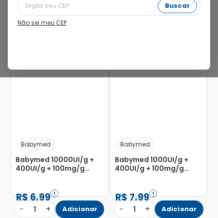
Buscar
Não sei meu CEP
61%
46%
Babymed
Babymed
Babymed 10000UI/g +
Babymed 1000UI/g +
400UI/g + 100mg/g
400UI/g + 100mg/g
Pomada de Uso
Pomada de Uso
Dermatológico Bisnaga
Dermatológico Bisnaga
45g
45g
R$
6
,
99
R$
7
,
99
−
+
−
+
1
Adicionar
1
Adicionar