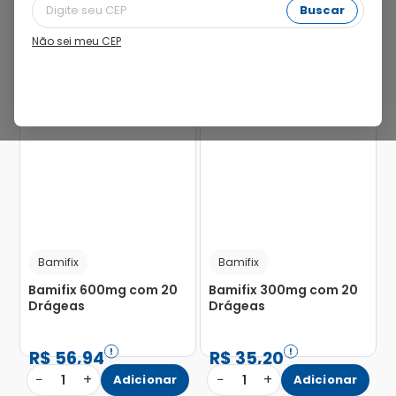
Buscar
Não sei meu CEP
25%
Bamifix
Bamifix
Bamifix 600mg com 20
Bamifix 300mg com 20
Drágeas
Drágeas
R$
56
,
94
R$
35
,
20
−
+
−
+
1
Adicionar
1
Adicionar