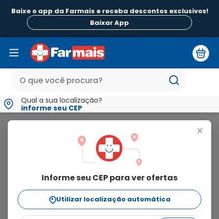
Baixe o app da Farmais e receba descontos exclusivos!
Baixar App
Qual a sua localização?
informe seu CEP
Bamifix
+
bamifix
Informe seu CEP para ver ofertas
2
produtos
Utilizar localização automática
Ordenar Por
relevância