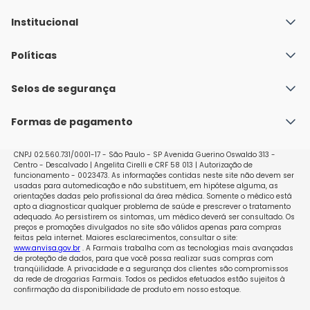
Institucional
Quem Somos
Políticas
Fale conosco
Política de Envio
Selos de segurança
Nossas lojas
Política de Privacidade e Segurança
Seja um franqueado
Formas de pagamento
Políticas de Trocas e Devoluções
Perguntas Frequentes - Faq
CNPJ 02.560.731/0001-17 - São Paulo - SP Avenida Guerino Oswaldo 313 -
Centro - Descalvado | Angelita Cirelli e CRF 58 013 | Autorização de
funcionamento - 0023473. As informações contidas neste site não devem ser
usadas para automedicação e não substituem, em hipótese alguma, as
orientações dadas pelo profissional da área médica. Somente o médico está
apto a diagnosticar qualquer problema de saúde e prescrever o tratamento
adequado. Ao persistirem os sintomas, um médico deverá ser consultado. Os
preços e promoções divulgados no site são válidos apenas para compras
feitas pela internet. Maiores esclarecimentos, consultar o site:
www.anvisa.gov.br
. A Farmais trabalha com as tecnologias mais avançadas
de proteção de dados, para que você possa realizar suas compras com
tranqüilidade. A privacidade e a segurança dos clientes são compromissos
da rede de drogarias Farmais. Todos os pedidos efetuados estão sujeitos à
confirmação da disponibilidade de produto em nosso estoque.