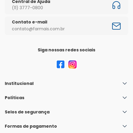
Central de Ajuda
(11) 3777-0800
Contato e-mail
contato@farmais.com.br
Siga nossas redes sociais
Institucional
Quem Somos
Políticas
Fale conosco
Política de Envio
Selos de segurança
Nossas lojas
Política de Privacidade e Segurança
Seja um franqueado
Formas de pagamento
Políticas de Trocas e Devoluções