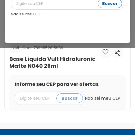
Para peles mistas a oleosas, a Base Líquida Vult Matte 
Buscar
Hidraluronic uniformiza a textura e o tom da pele com 
acabamento super matte. É perfeita para o dia a dia, 
Não sei meu CEP
já que ela controla a oleosidade excessiva e o brilho 
em excesso.
Cod.:
7899852015989
Vult
Base Líquida Vult Hidraluronic
Matte N040 26ml
Informe seu CEP para ver ofertas
Buscar
Não sei meu CEP