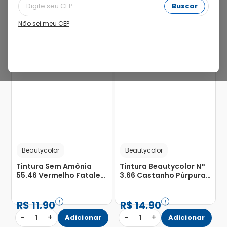
Buscar
Não sei meu CEP
Beautycolor
Beautycolor
Tintura Sem Amônia
Tintura Beautycolor N°
55.46 Vermelho Fatale
3.66 Castanho Púrpura
Beauty Color Bela Cor
com 1 Unidade
com 1 Unidade
R$
11
,
90
R$
14
,
90
−
+
−
+
1
Adicionar
1
Adicionar