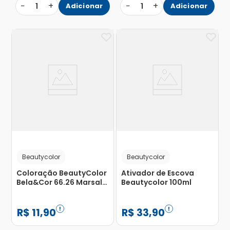
−
+
−
+
1
Adicionar
1
Adicionar
Beautycolor
Beautycolor
Coloração BeautyColor
Ativador de Escova
Bela&Cor 66.26 Marsala
Beautycolor 100ml
com 1 Unidade
R$
11
,
90
R$
33
,
90