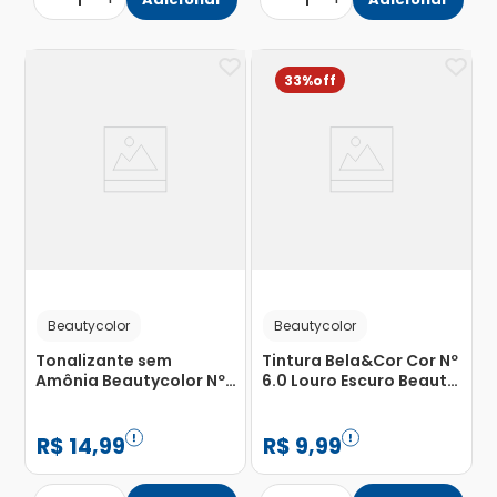
1
1
33%
Beautycolor
Beautycolor
Tonalizante sem
Tintura Bela&Cor Cor Nº
Amônia Beautycolor Nº
6.0 Louro Escuro Beauty
4.0 Castanho Natural
Color com 1 Unidade
com 1 Unidade
R$
14
,
99
R$
9
,
99