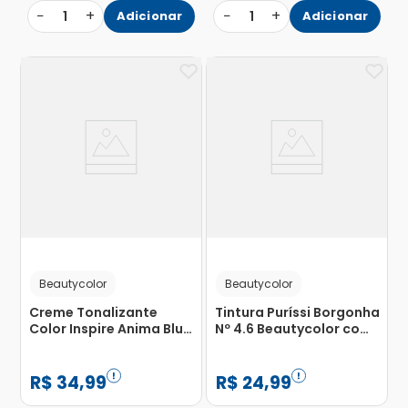
−
+
−
+
1
Adicionar
1
Adicionar
Beautycolor
Beautycolor
Creme Tonalizante
Tintura Puríssi Borgonha
Color Inspire Anima Blue
Nº 4.6 Beautycolor com 1
Beauty Color 100g
Unidade
R$
34
,
99
R$
24
,
99