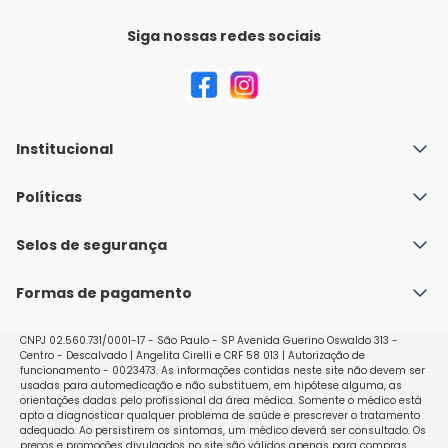
Siga nossas redes sociais
Institucional
Quem Somos
Políticas
Fale conosco
Política de Envio
Selos de segurança
Nossas lojas
Política de Privacidade e Segurança
Seja um franqueado
Formas de pagamento
Políticas de Trocas e Devoluções
Perguntas Frequentes - Faq
CNPJ 02.560.731/0001-17 - São Paulo - SP Avenida Guerino Oswaldo 313 -
Centro - Descalvado | Angelita Cirelli e CRF 58 013 | Autorização de
funcionamento - 0023473. As informações contidas neste site não devem ser
usadas para automedicação e não substituem, em hipótese alguma, as
orientações dadas pelo profissional da área médica. Somente o médico está
apto a diagnosticar qualquer problema de saúde e prescrever o tratamento
adequado. Ao persistirem os sintomas, um médico deverá ser consultado. Os
preços e promoções divulgados no site são válidos apenas para compras