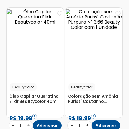
Beautycolor
Beautycolor
Óleo Capilar Queratina
Coloração sem Amônia
Elixir Beautycolor 40ml
Purissí Castanho
Púrpura Nº 3.66 Beauty
Color com 1 Unidade
R$
19
,
99
R$
19
,
99
−
+
−
+
1
Adicionar
1
Adicionar