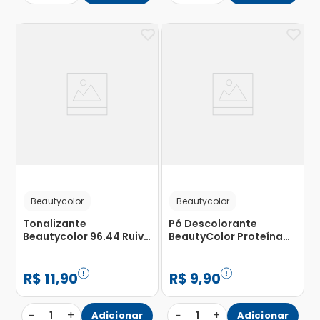
Beautycolor
Beautycolor
Tonalizante
Pó Descolorante
Beautycolor 96.44 Ruivo
BeautyColor Proteína
Natural Claro Bela&cor
da Pérola Lúmian 20g
com 1 Unidade
R$
11
,
90
R$
9
,
90
−
+
−
+
1
Adicionar
1
Adicionar