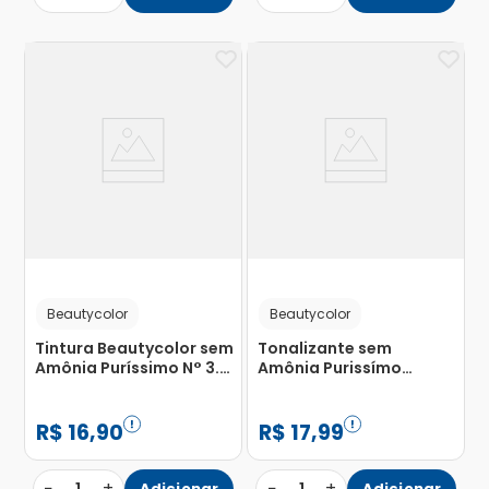
Beautycolor
Beautycolor
Tintura Beautycolor sem
Tonalizante sem
Amônia Puríssimo N° 3.0
Amônia Purissímo
Castanho Escuro com 1
Beautycolor Nº 5.0
Unidade
Castanho Claro com 1
Unidade
R$
16
,
90
R$
17
,
99
−
+
−
+
Adicionar
Adicionar