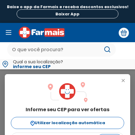
Baixe o app da Farmais e receba descontos exclusivos!
B
Baixar App
Qual a sua localização?
informe seu CEP
Beautycolor
+
beautycolor
Informe seu CEP para ver ofertas
111
produtos
Utilizar localização automática
Ordenar Por
relevância