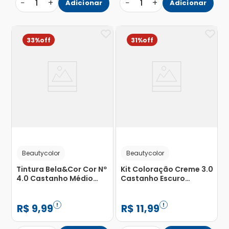
−
+
−
+
1
Adicionar
1
Adicionar
33%
31%
Beautycolor
Beautycolor
Tintura Bela&Cor Cor Nº
Kit Coloração Creme 3.0
4.0 Castanho Médio
Castanho Escuro
Beauty Color com 1
Beautycolor
Unidade
R$
9
,
99
R$
11
,
99