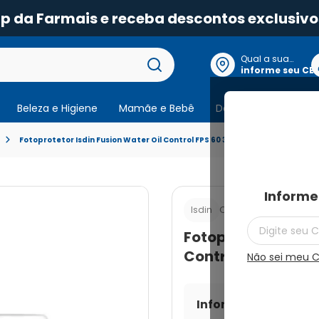
pp da Farmais e receba descontos exclusivo
Qual a sua
localização?
informe seu CE
Beleza e Higiene
Mamãe e Bebê
Dermocosmeticos
Fotoprotetor Isdin Fusion Water Oil Control FPS 60 30ml
Informe
Cod.:
8429420225718
Isdin
Fotoprotetor Isdin
Control FPS 60 30
Não sei meu 
Informe seu CEP par