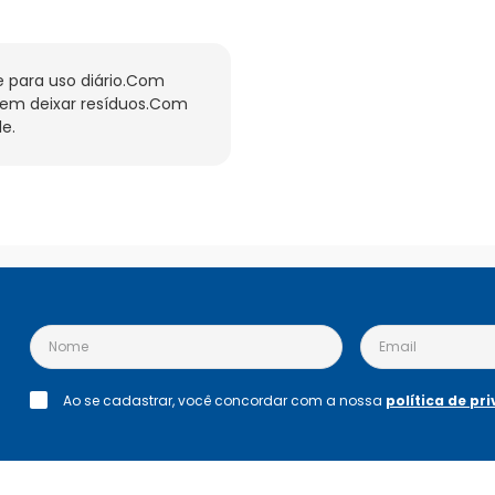
e para uso diário.Com 
sem deixar resíduos.Com 
e.
Ao se cadastrar, você concordar com a nossa
política de pr